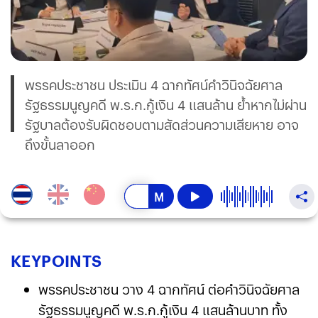
พรรคประชาชน ประเมิน 4 ฉากทัศน์คำวินิจฉัยศาล
รัฐธรรมนูญคดี พ.ร.ก.กู้เงิน 4 แสนล้าน ย้ำหากไม่ผ่าน
รัฐบาลต้องรับผิดชอบตามสัดส่วนความเสียหาย อาจ
ถึงขั้นลาออก
KEY
POINTS
พรรคประชาชน วาง 4 ฉากทัศน์ ต่อคำวินิจฉัยศาล
รัฐธรรมนูญคดี พ.ร.ก.กู้เงิน 4 แสนล้านบาท ทั้ง