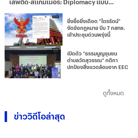
เสพติด-สแกมเมอร์: Diplomacy แบบ
ใด...ใครได้ประโยชน์จริง?
ยิ่งยื้อยิ่งเดือด "ไตรรัตน์"
งัดข้อกฎหมาย บีบ 7 กสทช.
เข้าประชุมด่วนพรุ่งนี้
เปิดตัว "ธรรมนูญชุมชน
ตำบลวัดสุวรรณ" กติกา
ปกป้องสิ่งแวดล้อมจาก EEC
ดูทั้งหมด
ข่าววิดีโอล่าสุด