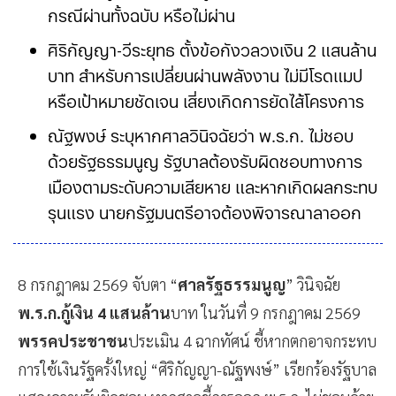
กรณีผ่านทั้งฉบับ หรือไม่ผ่าน
ศิริกัญญา-วีระยุทธ ตั้งข้อกังวลวงเงิน 2 แสนล้าน
บาท สำหรับการเปลี่ยนผ่านพลังงาน ไม่มีโรดแมป
หรือเป้าหมายชัดเจน เสี่ยงเกิดการยัดไส้โครงการ
ณัฐพงษ์ ระบุหากศาลวินิจฉัยว่า พ.ร.ก. ไม่ชอบ
ด้วยรัฐธรรมนูญ รัฐบาลต้องรับผิดชอบทางการ
เมืองตามระดับความเสียหาย และหากเกิดผลกระทบ
รุนแรง นายกรัฐมนตรีอาจต้องพิจารณาลาออก
8 กรกฎาคม 2569 จับตา “
ศาลรัฐธรรมนูญ
” วินิจฉัย
พ.ร.ก.กู้เงิน 4 แสนล้าน
บาท ในวันที่ 9 กรกฎาคม 2569
พรรคประชาชน
ประเมิน 4 ฉากทัศน์ ชี้หากตกอาจกระทบ
การใช้เงินรัฐครั้งใหญ่ “ศิริกัญญา-ณัฐพงษ์” เรียกร้องรัฐบาล