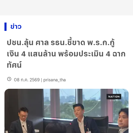
ข่าว
ปชน.ลุ้น ศาล รธน.ชี้ขาด พ.ร.ก.กู้
เงิน 4 แสนล้าน พร้อมประเมิน 4 ฉาก
ทัศน์
08 ก.ค. 2569
|
prisana_tha