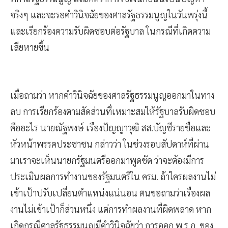
จริงๆ และจะรอคำวินิจฉัยของศาลรัฐธรรมนูญในวันพรุ่งนี้
และเรียกร้องความรับผิดชอบต่อรัฐบาล ในกรณีที่เกิดความ
เสียหายขึ้น
เมื่อถามว่า หากคำวินิจฉัยของศาลรัฐธรรมนูญออกมาในทาง
ลบ การเรียกร้องตามสัดส่วนที่เหมาะสมให้รัฐบาลรับผิดชอบ
คืออะไร นายณัฐพงษ์ เรืองปัญญาวุฒิ สส.บัญชีรายชื่อและ
หัวหน้าพรรคประชาชน กล่าวว่า ในช่วงรอบสัปดาห์ที่ผ่าน
มาเราจะเห็นนายกรัฐมนตรีออกมาพูดชัด ว่าจะต้องมีการ
ประเมินผลการทำงานของรัฐมนตรีใน ครม. ถ้าใครผลงานไม่
เข้าเป้าปรับเปลี่ยนตำแหน่งแน่นอน ตนขอถามว่าเรื่องผล
งานไม่เข้าเป้าก็ส่วนหนึ่ง แต่การทำผลงานที่ผิดพลาด หาก
เกิดกรณีศาลรัฐธรรมนูญมีคำวินิจฉัยว่า การออก พ.ร.ก. ของ