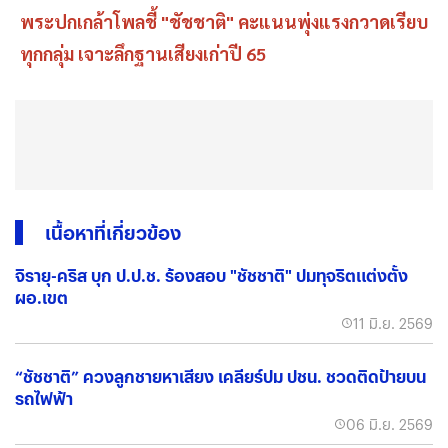
พระปกเกล้าโพลชี้ "ชัชชาติ" คะแนนพุ่งแรงกวาดเรียบ
ทุกกลุ่ม เจาะลึกฐานเสียงเก่าปี 65
เนื้อหาที่เกี่ยวข้อง
จิรายุ-คริส บุก ป.ป.ช. ร้องสอบ "ชัชชาติ" ปมทุจริตแต่งตั้ง
ผอ.เขต
11 มิ.ย. 2569
“ชัชชาติ” ควงลูกชายหาเสียง เคลียร์ปม ปชน. ชวดติดป้ายบน
รถไฟฟ้า
06 มิ.ย. 2569