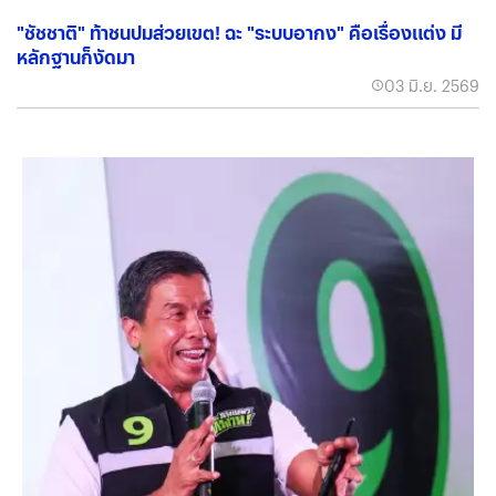
"ชัชชาติ" ท้าชนปมส่วยเขต! ฉะ "ระบบอากง" คือเรื่องแต่ง มี
หลักฐานก็งัดมา
03 มิ.ย. 2569