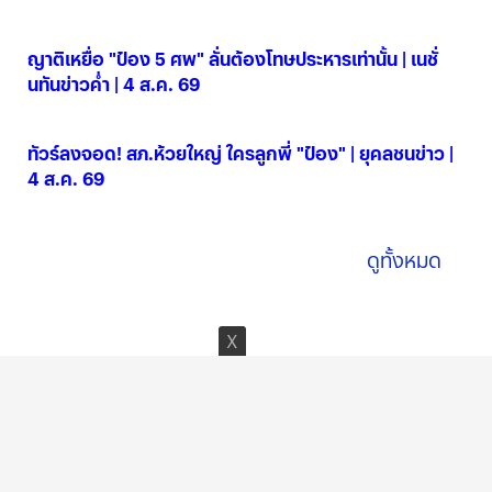
04 ส.ค. 2569
ญาติเหยื่อ "ป๋อง 5 ศพ" ลั่นต้องโทษประหารเท่านั้น | เนชั่
นทันข่าวค่ำ | 4 ส.ค. 69
04 ส.ค. 2569
ทัวร์ลงจอด! สภ.ห้วยใหญ่ ใครลูกพี่ "ป๋อง" | ยุคลชนข่าว |
4 ส.ค. 69
04 ส.ค. 2569
ดูทั้งหมด