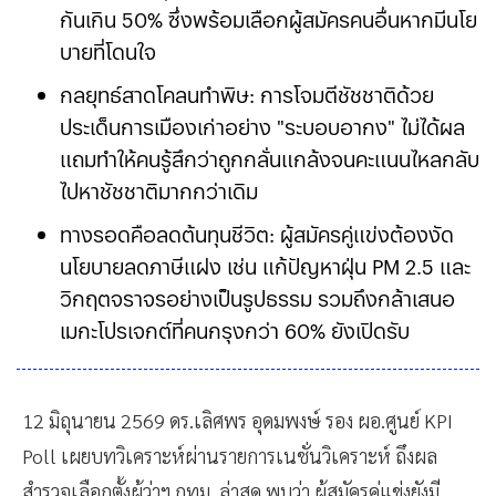
กันเกิน 50% ซึ่งพร้อมเลือกผู้สมัครคนอื่นหากมีนโย
บายที่โดนใจ
กลยุทธ์สาดโคลนทำพิษ: การโจมตีชัชชาติด้วย
ประเด็นการเมืองเก่าอย่าง "ระบอบอากง" ไม่ได้ผล
แถมทำให้คนรู้สึกว่าถูกกลั่นแกล้งจนคะแนนไหลกลับ
ไปหาชัชชาติมากกว่าเดิม
ทางรอดคือลดต้นทุนชีวิต: ผู้สมัครคู่แข่งต้องงัด
นโยบายลดภาษีแฝง เช่น แก้ปัญหาฝุ่น PM 2.5 และ
วิกฤตจราจรอย่างเป็นรูปธรรม รวมถึงกล้าเสนอ
เมกะโปรเจกต์ที่คนกรุงกว่า 60% ยังเปิดรับ
12 มิถุนายน 2569 ดร.เลิศพร อุดมพงษ์ รอง ผอ.ศูนย์ KPI
Poll เผยบทวิเคราะห์ผ่านรายการเนชั่นวิเคราะห์ ถึงผล
สำรวจเลือกตั้งผู้ว่าฯ กทม. ล่าสุด พบว่า ผู้สมัครคู่แข่งยังมี