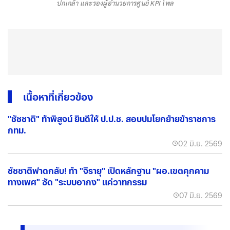
ปกเกล้า และรองผู้อำนวยการศูนย์ KPI โพล
เนื้อหาที่เกี่ยวข้อง
"ชัชชาติ" ท้าพิสูจน์ ยินดีให้ ป.ป.ช. สอบปมโยกย้ายข้าราชการ
กทม.
02 มิ.ย. 2569
ชัชชาติฟาดกลับ! ท้า "จิรายุ" เปิดหลักฐาน "ผอ.เขตคุกคาม
ทางเพศ" ซัด "ระบบอากง" แค่วาทกรรม
07 มิ.ย. 2569