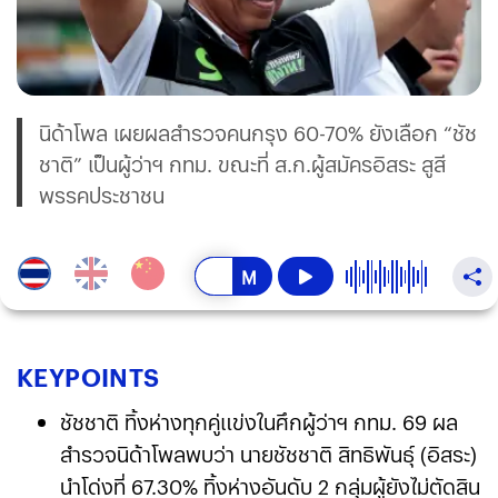
นิด้าโพล เผยผลสำรวจคนกรุง 60-70% ยังเลือก “ชัช
ชาติ” เป็นผู้ว่าฯ กทม. ขณะที่ ส.ก.ผู้สมัครอิสระ สูสี
พรรคประชาชน
KEY
POINTS
ชัชชาติ ทิ้งห่างทุกคู่แข่งในศึกผู้ว่าฯ กทม. 69 ผล
สำรวจนิด้าโพลพบว่า นายชัชชาติ สิทธิพันธุ์ (อิสระ)
นำโด่งที่ 67.30% ทิ้งห่างอันดับ 2 กลุ่มผู้ยังไม่ตัดสิน