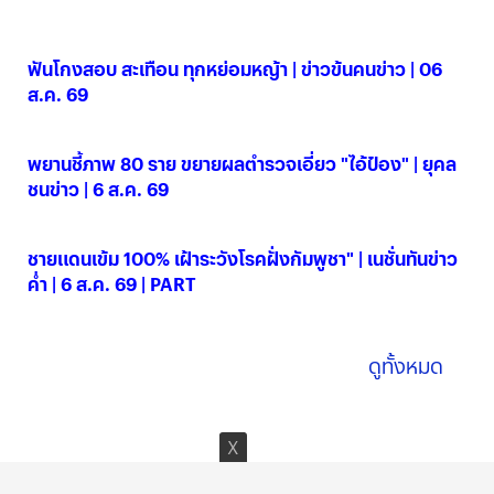
ข่าววิดีโอล่าสุด
ฟันโกงสอบ สะเทือน ทุกหย่อมหญ้า | ข่าวข้นคนข่าว | 06
ส.ค. 69
06 ส.ค. 2569
พยานชี้ภาพ 80 ราย ขยายผลตำรวจเอี่ยว "ไอ้ป๋อง" | ยุคล
ชนข่าว | 6 ส.ค. 69
06 ส.ค. 2569
ชายแดนเข้ม 100% เฝ้าระวังโรคฝั่งกัมพูชา" | เนชั่นทันข่าว
ค่ำ | 6 ส.ค. 69 | PART
06 ส.ค. 2569
ดูทั้งหมด