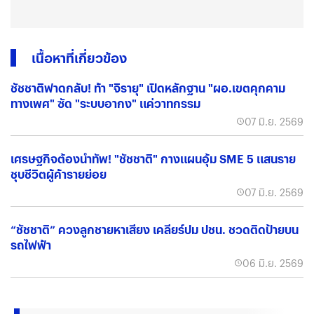
เนื้อหาที่เกี่ยวข้อง
ชัชชาติฟาดกลับ! ท้า "จิรายุ" เปิดหลักฐาน "ผอ.เขตคุกคาม
ทางเพศ" ซัด "ระบบอากง" แค่วาทกรรม
07 มิ.ย. 2569
เศรษฐกิจต้องนำทัพ! "ชัชชาติ" กางแผนอุ้ม SME 5 แสนราย
ชุบชีวิตผู้ค้ารายย่อย
07 มิ.ย. 2569
“ชัชชาติ” ควงลูกชายหาเสียง เคลียร์ปม ปชน. ชวดติดป้ายบน
รถไฟฟ้า
06 มิ.ย. 2569