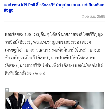
ผลสำรวจ KPI Poll ชี้ “ชัชชาติ” นำทุกโซน กทม. แต่เสียงลังเล
ยังสูง
05 มิ.ย. 2569
และร้อยละ 1.30 ระบุอื่น ๆ ได้แก่ นายภาสพงศ์ ไชยวิริญญะ
วาณิชย์ (อิสระ) , พล.ต.ท.ชาญเทพ เสสะเวช (พรรค
เศรษฐกิจ) , นางสาวลลนา มงคลหัสดินทร์ (อิสระ) , นายสม
ชัย เจริญวรเกียรติ (อิสระ) , นายประทีป วัชรโชคเกษม
(อิสระ) , นางสาวศรีรัตน์ ช่างเพ็ชร์ (อิสระ) และไม่ออกไปใช้
สิทธิเลือกตั้ง (No Vote)
X