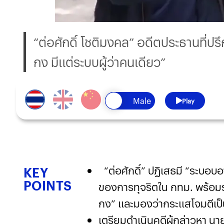
“ต่อศักดิ์ โชติมงคล” อดีตประธานที่ปร
กง มีแต่ระบบผู้ว่าคนเดียว”
Play
“ต่อศักดิ์” ปฏิเสธมี “ระบอบ
KEY
POINTS
ของการทุจริตใน กทม. พร้อมระ
กง” และมองว่ากระแสโจมตีเป็
เตรียมดำเนินคดีผู้กล่าวหา น