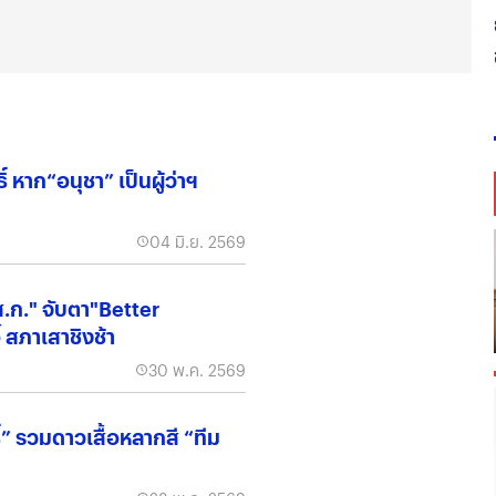
 หาก“อนุชา” เป็นผู้ว่าฯ
04 มิ.ย. 2569
"ส.ก." จับตา"Better
้ สภาเสาชิงช้า
30 พ.ค. 2569
์” รวมดาวเสื้อหลากสี “ทีม