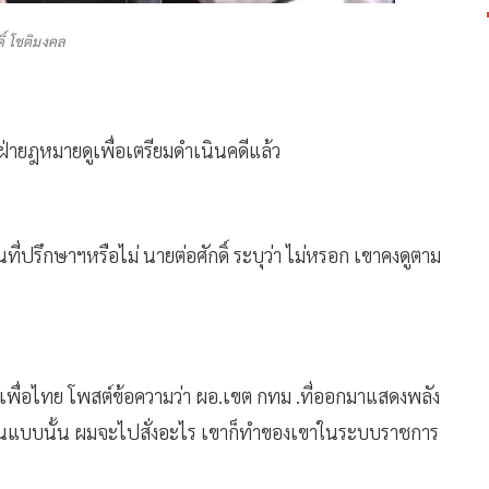
ดิ์ โชติมงคล
ห้ฝ่ายฎหมายดูเพื่อเตรียมดำเนินคดีแล้ว
่ปรึกษาฯหรือไม่ นายต่อศักดิ์ ระบุว่า ไม่หรอก เขาคงดูตาม
รคเพื่อไทย โพสต์ข้อความว่า ผอ.เขต กทม .ที่ออกมาแสดงพลัง
เขาเขียนแบบนั้น ผมจะไปสั่งอะไร เขาก็ทำของเขาในระบบราชการ