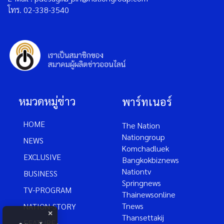
โทร. 02-338-3540
หมวดหมู่ข่าว
พาร์ทเนอร์
HOME
The Nation
Nationgroup
NEWS
Komchadluek
EXCLUSIVE
Bangkokbiznews
Nationtv
BUSINESS
Springnews
TV-PROGRAM
Thainewsonline
Tnews
NATION-STORY
×
Thansettakij
FEATURE-