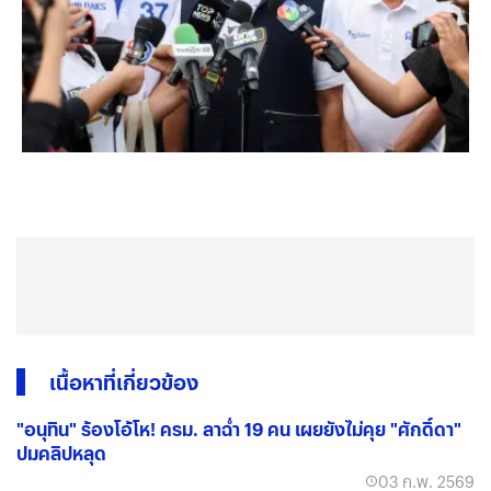
เนื้อหาที่เกี่ยวข้อง
"อนุทิน" ร้องโอ้โห! ครม. ลาฉ่ำ 19 คน เผยยังไม่คุย "ศักดิ์ดา"
ปมคลิปหลุด
03 ก.พ. 2569