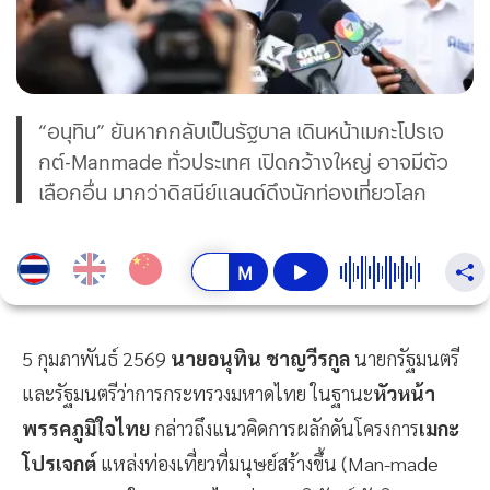
“อนุทิน” ยันหากกลับเป็นรัฐบาล เดินหน้าเมกะโปรเจ
กต์-Manmade ทั่วประเทศ เปิดกว้างใหญ่ อาจมีตัว
เลือกอื่น มากว่าดิสนีย์แลนด์ดึงนักท่องเที่ยวโลก
5 กุมภาพันธ์ 2569
นายอนุทิน ชาญวีรกูล
นายกรัฐมนตรี
และรัฐมนตรีว่าการกระทรวงมหาดไทย ในฐานะ
หัวหน้า
พรรคภูมิใจไทย
กล่าวถึงแนวคิดการผลักดันโครงการ
เมกะ
โปรเจกต์
แหล่งท่องเที่ยวที่มนุษย์สร้างขึ้น (Man-made