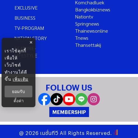
Komchadluek
EXCLUSIVE
Bangkokbiznews
Nationtv
BUSINESS
Springnews
TV-PROGRAM
Thainewsonline
Tnews
NATION-STORY
×
Thansettakij
FEATURE-
เราใช้คุกกี้
LIFESTYLE
เพื่อให้
เว็บไซต์
ทำงานได้ดี
ขึ้น
เพิ่มเติม
FOLLOW US
ยอมรับ
ตั้งค่า
MEMBERSHIP
@
2026
เนชั่นทีวี
All Rights Reserved.