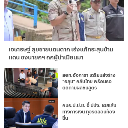
เจเศรษฐ์ ลุยชายแดนตาก เร่งแก้กระสุนข้าม
แดน ชงนายกฯ ถกผู้นำเมียนมา
สอท.อังการา เตรียมส่งร่าง
"ฮลุน" กลับไทย พร้อมรอ
ติดตามผลชันสูตร
กมธ.ป.ป.ช. จี้ ปปง. เผยเส้น
ทางการเงิน ทุจริตสอบท้อง
ถิ่น