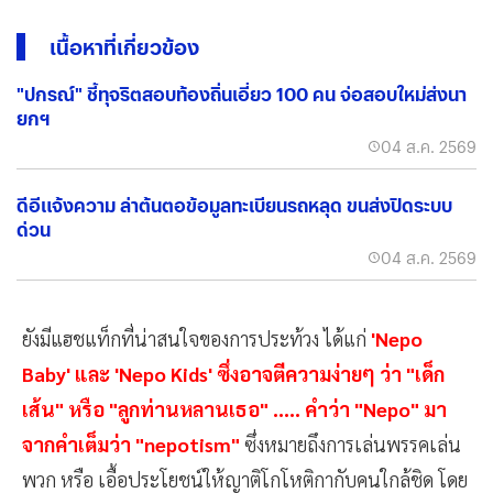
เนื้อหาที่เกี่ยวข้อง
"ปกรณ์" ชี้ทุจริตสอบท้องถิ่นเอี่ยว 100 คน จ่อสอบใหม่ส่งนา
ยกฯ
04 ส.ค. 2569
ดีอีแจ้งความ ล่าต้นตอข้อมูลทะเบียนรถหลุด ขนส่งปิดระบบ
ด่วน
04 ส.ค. 2569
ยังมีแฮชแท็กที่น่าสนใจของการประท้วง ได้แก่
'Nepo
Baby' และ 'Nepo Kids' ซึ่งอาจตีความง่ายๆ ว่า "เด็ก
เส้น" หรือ "ลูกท่านหลานเธอ" ..... คำว่า "Nepo" มา
จากคำเต็มว่า "nepotism"
ซึ่งหมายถึงการเล่นพรรคเล่น
พวก หรือ เอื้อประโยชน์ให้ญาติโกโหติกากับคนใกล้ชิด โดย