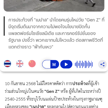
การประท้วงที่ "เนปาล" นำโดยคนรุ่นใหม่วัย "Gen Z" ที่
มีจุดเริ่มต้นมาจากความไม่พอใจนโยบายปิดกั้น
แพลตฟอร์มโซเชียลมีเดีย และการคอร์รัปชั่นของ
รัฐบาล บ่งชี้ว่า พวกเขาทนไม่ไหวแล้ว ต่อสภาพชีวิตที่
แตกต่างราว "ฟ้ากับเหว"
10 กันยายน 2568 ไม่มีใครคาดคิดว่า การ
ประท้วง
ที่ผู้เข้า
ร่วมส่วนใหญ่เป็นคนวัย
"Gen Z"
หรือ ผู้ที่เกิดในระหว่างปี
2540-2555 ที่ระบุไว้บนแผ่นป้ายประท้วงในกรุงกาฐมาณฑุ
เมืองหลวงของ
"เนปาล"
จะลุกลามไปสู่ความรุนแรงอย่าง