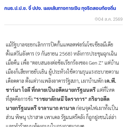
กมธ.ป.ป.ช. จี้ ปปง. เผยเส้นทางการเงิน ทุจริตสอบท้องถิ่น
04 ส.ค. 2569
แม้รัฐบาลจะยกเลิกการปิดกั้นแพลตฟอร์มโซเชียลมีเดีย
ตั้งแต่วันอังคาร (9 กันยายน 2568) หลังการประชุมฉุกเฉิน
เมื่อคืน เพื่อ "ตอบสนองต่อข้อเรียกร้องของ Gen Z" แต่บ้าน
เมืองก็เสียหายยับเยิน ผู้ประท้วงใช้ความรุนแรงระบายความ
เดือดดาล ตั้งแต่วางเพลิงอาคารรัฐสภา, เผาบ้านพัก
เค.พี.
ชาร์มา โอลี ที่กลายเป็นอดีตนายกรัฐมนตรี
แต่ที่โหด
ที่สุดคือการขัง
"ราชยาลักษมี จิตราการ" ภริยาอดีต
นายกรัฐมนตรี จาลานาถ คานาล
ก่อนจุดไฟเผาทั้งเป็น
ส่วน พิษนุ ปราสาด เพาเดล รัฐมนตรีคลัง ก็ถูกฝูงชนไล่ล่า
และทำร้ายบนท้องถนนในกรุงกาฐมาณฑุ