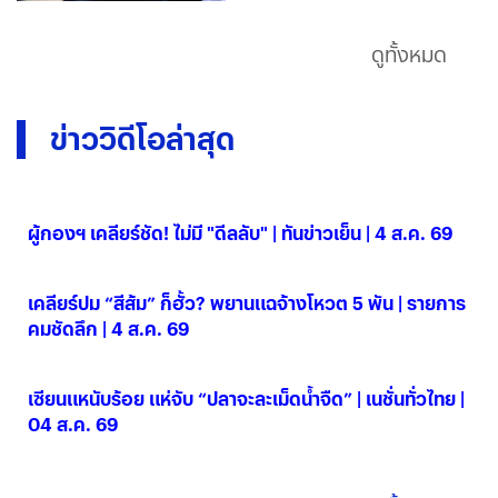
ดูทั้งหมด
ข่าววิดีโอล่าสุด
ผู้กองฯ เคลียร์ชัด! ไม่มี "ดีลลับ" | ทันข่าวเย็น | 4 ส.ค. 69
04 ส.ค. 2569
เคลียร์ปม “สีส้ม” ก็ฮั้ว? พยานแฉจ้างโหวต 5 พัน | รายการ
คมชัดลึก | 4 ส.ค. 69
04 ส.ค. 2569
เซียนแหนับร้อย แห่จับ “ปลาจะละเม็ดน้ำจืด” | เนชั่นทั่วไทย |
04 ส.ค. 69
04 ส.ค. 2569