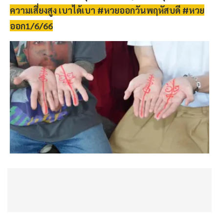
ความเสี่ยงสูง เบาได้เบา #หวยออกวันพฤหัสบดี #หวย
ออก1/6/66