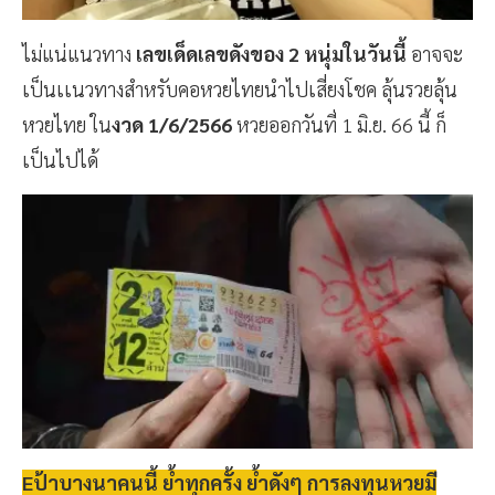
ไม่แน่แนวทาง
เลขเด็ดเลขดังของ 2 หนุ่มในวันนี้
อาจจะ
เป็นเเนวทางสำหรับคอหวยไทยนำไปเสี่ยงโชค ลุ้นรวยลุ้น
หวยไทย ใน
งวด 1/6/2566
หวยออกวันที่ 1 มิ.ย. 66 นี้ ก็
เป็นไปได้
Eป้าบางนาคนนี้ ย้ำทุกครั้ง ย้ำดังๆ การลงทุนหวยมี