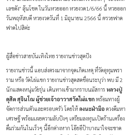
เลขดัง" ลุ้นโชค ในวันหวยออก หวยงวด1/6/66 นี้ หวยออก
วันพฤหัสบดี หวยงวดวันที่ 1 มิถุนายน 2566 นี้ #รวยฟาด
ฟาดไปสิค่ะ
ผู้สื่อข่าวสายบันเทิงไทย รายงานข่าวสุดปัง
รายงานข่าวนี้ แอบส่งตรงมาจากจุดเกิดเหตุ ที่วัดอุทุมพรา
ราม หรือ วัดไผ่แขก รายงานข่าวสุดสดชื่อนระบุว่า พบ มี 2
นักแสดงหนุ่มวัยรุ่น เดินทางเข้ามากราบนมัสการ
หลวงปู่
ดุสิต สุจินโณ ผู้ช่วยเจ้าอาวาสวัดไผ่แขก
พร้อมทางผู้
จัดการส่วนตัวและครอบครัว โดยให้
ลงนะฝ่ามือ
ดวงดีมหา
เศรษฐี พร้อมเผยความลับปังๆ เตรียมลงทุนเปิดร้านเครื่อง
ดื่มร่วมกันในเร็วๆ นี้อีกต่างหาก โอ๊ยอีป้าบางนาใจจะขาด