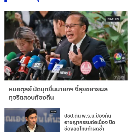
หมอตุลย์ นัดบุกยื่นนายกฯ จี้ลุยขยายผล
ทุจริตสอบท้องถิ่น
ปชป.ดัน พ.ร.บ.ป้องกัน
อาชญากรรมต่อเนื่อง ปิด
ช่องลดโทษทำผิดซ้ำ