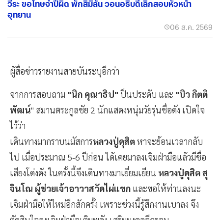
วีระ ขอโทษจำปีผิด พักสิมิลัน วอนอธิบดีเลิกสอบหัวหน้า
อุทยาน
06 ส.ค. 2569
ผู้สื่อข่าวรายงานสายบันระบุอีกว่า
จากการสอบถาม
"นิก คุณาธิป"
ปิ่นประดับ และ
"บิว กิตติ
พัฒน์
" สมานตระกูลชัย 2 นักแสดงหนุ่มวัยรุ่นชื่อดัง เปิดใจ
ไว้ว่า
เดินทางมากราบนมัสการ
หลวงปู่ดุสิต
หาจะย้อนเวลากลับ
ไป เมื่อประมาณ 5-6 ปีก่อน ได้เคยมาลงเจิมฝ่ามือแล้วมีชื่อ
เสียงโด่งดัง ในครั้งนี้จึงเดินทางมาเยี่ยมเยียน
หลวงปู่ดุสิต สุ
จินโณ ผู้ช่วยเจ้าอาวาสวัดไผ่แขก
และขอให้ท่านลงนะ
เจิมฝ่ามือให้ใหม่อีกสักครั้ง เพราะช่วงนี้รู้สึกงานเบาลง จึง
ตัดสินใจลงเจิมฝ่ามือเติมพลัง เสริมมงคลอีกรอบ