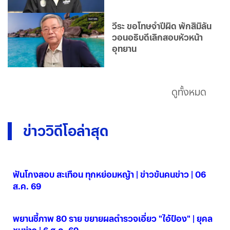
วีระ ขอโทษจำปีผิด พักสิมิลัน
วอนอธิบดีเลิกสอบหัวหน้า
อุทยาน
ดูทั้งหมด
ข่าววิดีโอล่าสุด
ฟันโกงสอบ สะเทือน ทุกหย่อมหญ้า | ข่าวข้นคนข่าว | 06
ส.ค. 69
06 ส.ค. 2569
พยานชี้ภาพ 80 ราย ขยายผลตำรวจเอี่ยว "ไอ้ป๋อง" | ยุคล