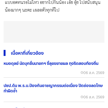
แบบอดทนรอไม่ไหว อยากไปกินน้อง เอ้ย อุ้ย ไปสนับสนุน
น้องมากๆ นะคะ เผลอตัวทุกทีไป
เนื้อหาที่เกี่ยวข้อง
หมอตุลย์ นัดบุกยื่นนายกฯ จี้ลุยขยายผล ทุจริตสอบท้องถิ่น
06 ส.ค. 2569
ปชป.ดัน พ.ร.บ.ป้องกันอาชญากรรมต่อเนื่อง ปิดช่องลดโทษ
ทำผิดซ้ำ
06 ส.ค. 2569