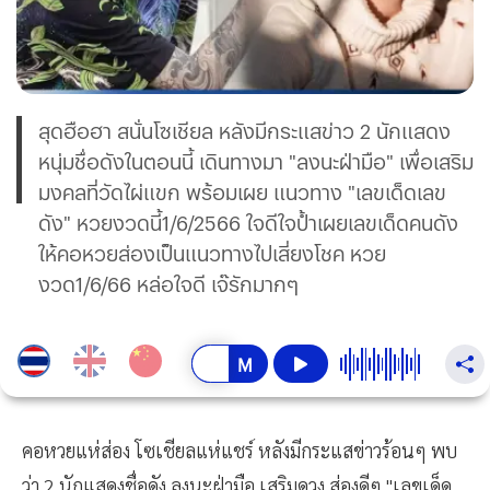
สุดฮือฮา สนั่นโซเชียล หลังมีกระแสข่าว 2 นักแสดง
หนุ่มชื่อดังในตอนนี้ เดินทางมา "ลงนะฝ่ามือ" เพื่อเสริม
มงคลที่วัดไผ่แขก พร้อมเผย แนวทาง "เลขเด็ดเลข
ดัง" หวยงวดนี้1/6/2566 ใจดีใจป้ำเผยเลขเด็ดคนดัง
ให้คอหวยส่องเป็นแนวทางไปเสี่ยงโชค หวย
งวด1/6/66 หล่อใจดี เจ๊รักมากๆ
คอหวยแห่ส่อง โซเชียลแห่แชร์ หลังมีกระแสข่าวร้อนๆ พบ
ว่า 2 นักแสดงชื่อดัง ลงนะฝ่ามือ เสริมดวง ส่องดีๆ "เลขเด็ด