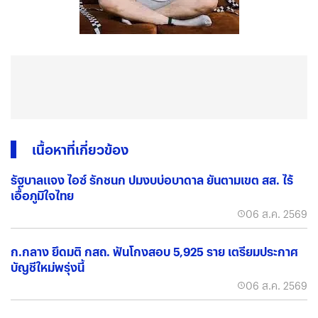
เนื้อหาที่เกี่ยวข้อง
รัฐบาลแจง ไอซ์ รักชนก ปมงบบ่อบาดาล ยันตามเขต สส. ไร้
เอื้อภูมิใจไทย
06 ส.ค. 2569
ก.กลาง ยึดมติ กสถ. ฟันโกงสอบ 5,925 ราย เตรียมประกาศ
บัญชีใหม่พรุ่งนี้
06 ส.ค. 2569