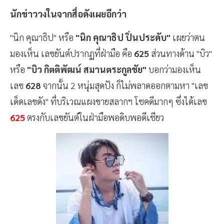
นักข่าววงในจากสื่อดังเผยอีกว่า
"นิก คุณาธิป" หรือ
"นิก คุณาธิป ปิ่นประดับ"
เผยว่าตน
มองเห็น เลขยันต์ปรากฏที่ฝ่ามือ คือ
625
ส่วนทางด้าน "บิว"
หรือ
"บิว กิตติพัฒน์ สมานตระกูลชัย"
บอกว่ามองเห็น
เลข
628
จากนั้น 2 หนุ่มสุดปัง ก็ไม่พลาดออกตามหา "เลข
เด็ดเลขดัง" ที่บริเวณแผงขายสลากฯ โชคดีมากๆ ซึ่งได้เลข
625
ตรงกับเลขยันต์ในฝ่ามือพอดิบพอดีเชียว