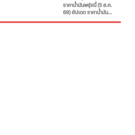
ราคาน้ำมันพรุ่งนี้ (5 ส.ค.
น้ำมันล่าสุด จากปั๊ม
69) อัปเดต ราคาน้ำมัน
ใหญ่
ล่าสุด จากสถานีบริการ
ขนาดใหญ่ มีทั้งราคาน้ำมัน
ดีเซล เบนซิน และ แก๊สโซ
ฮอล์