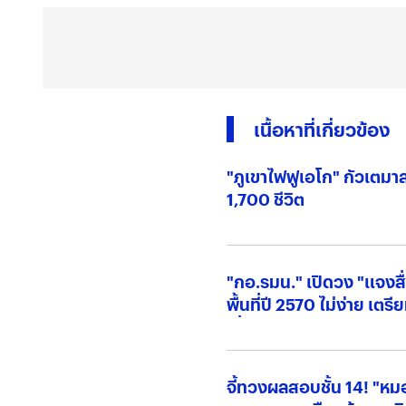
เนื้อหาที่เกี่ยวข้อง
"ภูเขาไฟฟูเอโก" กัวเตมา
1,700 ชีวิต
"กอ.รมน." เปิดวง "แจงส
พื้นที่ปี 2570 ไม่ง่าย เต
เมื่อพร้อม"
จี้ทวงผลสอบชั้น 14! "หมอ