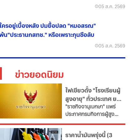
เอี่ยวช่วย "ทักษิณ"
05 ส.ค. 2569
ใครอยู่เบื้องหลัง ปมยื้อปลด "หมอสรณ"
พ้น"ประธานกสทช." หรือเพราะกุนซือลับ
05 ส.ค. 2569
ข่าวยอดนิยม
ไฟเขียวตั้ง "โรงเรียนผู้
สูงอายุ" ทั่วประเทศ ยก
"ราชกิจจานุเบกษา" แพร่
ระดับคุณภาพชีวิต เช็ก
ประกาศกรมกิจการผู้สูง
เงื่อนไข
อายุ เปิดเกณฑ์จัดตั้ง
"โรงเรียนผู้สูงอายุ" มุ่งขับ
ราคาน้ำมันพรุ่งนี้ (3
เคลื่อนสังคมสูงวัยอย่างมี