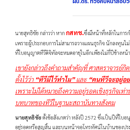
ผบ.ตร. ทวงคืบหน้าสอบวิน
ช่วย "ทักษิณ"
กสทช.
นายสุทธิชัย กล่าวว่า หาก
ซึ่งมีหน้าที่หลักในการ
เพราะผู้ประกอบการไม่สามารถวางแผนธุรกิจ นักลงทุนไม่กล
ที่ใบอนุญาตทีวีดิจิทัลจะหมดอายุในอีกเพียงไม่กี่ปีข้างหน้
เขายังกล่าวถึงคำถามสำคัญที่ ศาสตราจารย์กิต
ตั้งไว้ว่า
“ทีวีมีไว้ทำไม”
และ
“คนทีวีจะอยู่อ
เพราะไม่ได้หมายถึงความอยู่รอดเชิงธุรกิจเท่า
บทบาทของทีวีในฐานะสถาบันทางสังคม
นายสุทธิชัย
ตั้งข้อสังเกตว่า หลังปี 2572 ซึ่งเป็นปีที่ใบ
อยู่รอดหรือสูญสิ้น และบนหน้าจอโทรทัศน์ในบ้านของประ