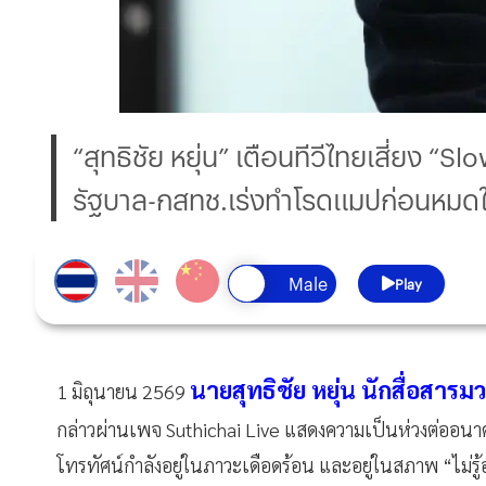
“สุทธิชัย หยุ่น” เตือนทีวีไทยเสี่ยง “
รัฐบาล-กสทช.เร่งทำโรดแมปก่อนหมด
Play
นายสุทธิชัย หยุ่น นักสื่อสารมว
1 มิถุนายน 2569
กล่าวผ่านเพจ Suthichai Live แสดงความเป็นห่วงต่ออน
โทรทัศน์กำลังอยู่ในภาวะเดือดร้อน และอยู่ในสภาพ “ไม่รู