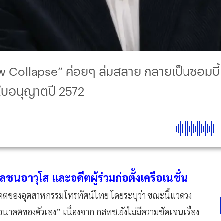
Slow Collapse” ค่อยๆ ล่มสลาย กลายเป็นซอมบี้ 
ใบอนุญาตปี 2572
ลชนอาวุโส และอดีตผู้ร่วมก่อตั้งเครือเนชั่น
าคตของอุตสาหกรรมโทรทัศน์ไทย โดยระบุว่า ขณะนี้แวดวง
้อนาคตของตัวเอง” เนื่องจาก กสทช.ยังไม่มีความชัดเจนเรื่อง