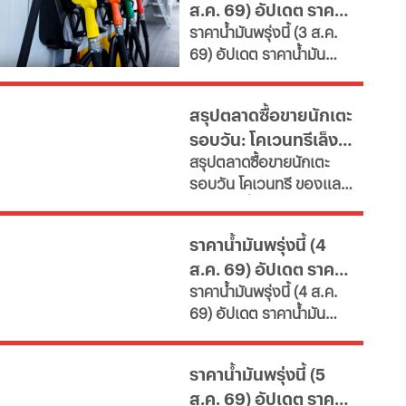
ส.ค. 69) อัปเดต ราคา
คุณค่า หนุนพัฒนา
ราคาน้ำมันพรุ่งนี้ (3 ส.ค.
ศักยภาพ-เรียนรู้ตลอดชีวิต
น้ำมันล่าสุด จากปั๊ม
69) อัปเดต ราคาน้ำมัน
เผยช่องทางยื่นคำขอทั้ง
ใหญ่
ล่าสุด จากสถานีบริการ
กทม.-ต่างจังหวัด พบ
ขนาดใหญ่ มีทั้งราคาน้ำมัน
ฝ่าฝืนเกณฑ์เสี่ยงถูกสั่ง
สรุปตลาดซื้อขายนักเตะ
ดีเซล เบนซิน และ แก๊สโซ
เพิกถอน
รอบวัน: โคเวนทรีเล็ง
ฮอล์
สรุปตลาดซื้อขายนักเตะ
"มูดริก" สาลิกาปัดปืน
รอบวัน โคเวนทรี ของแลม
ซื้อ "กิมาไรส์"
พาร์ดจ่อยื่นยืม "มูดริก"
ด้านสาลิกาดงปัดข้อเสนอ
ราคาน้ำมันพรุ่งนี้ (4
แรกจาก อาร์เซนอล ในการ
ส.ค. 69) อัปเดต ราคา
ล่าตัว "กิมาไรส์" ขณะที่ โค
ราคาน้ำมันพรุ่งนี้ (4 ส.ค.
โม่ ปิดดีล "ชาโลบาห์"
น้ำมันล่าสุด จากปั๊ม
69) อัปเดต ราคาน้ำมัน
ใหญ่
ล่าสุด จากสถานีบริการ
ขนาดใหญ่ มีทั้งราคาน้ำมัน
ราคาน้ำมันพรุ่งนี้ (5
ดีเซล เบนซิน และ แก๊สโซ
ส.ค. 69) อัปเดต ราคา
ฮอล์