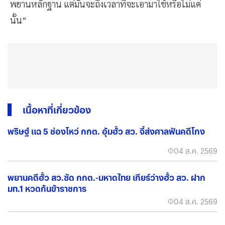
พยานหลักฐาน แต่มันจะถึงเวลาที่จะเอามาใช้หรือไม่แค่
นั้น“
เนื้อหาที่เกี่ยวข้อง
พริษฐ์ แฉ 5 ช่องโหว่ กกต. อุ้มฮั้ว สว. จี้ส่งศาลฟันคดีโกง
04 ส.ค. 2569
พยานคดีฮั้ว สว.ซัด กกต.-มหาดไทย เกียร์ว่างฮั้ว สว. ฝาก
มท.1 หวดก้นข้าราชการ
04 ส.ค. 2569