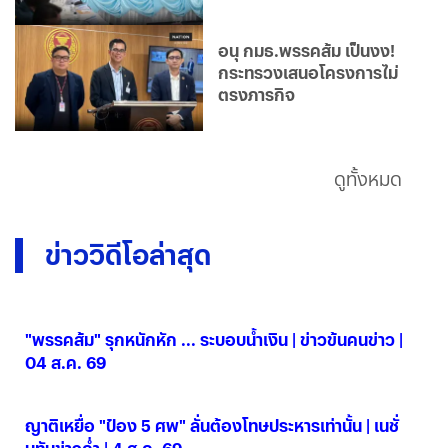
อนุ กมธ.พรรคส้ม เป็นงง!
กระทรวงเสนอโครงการไม่
ตรงภารกิจ
ดูทั้งหมด
ข่าววิดีโอล่าสุด
"พรรคส้ม" รุกหนักหัก ... ระบอบน้ำเงิน | ข่าวข้นคนข่าว |
04 ส.ค. 69
04 ส.ค. 2569
ญาติเหยื่อ "ป๋อง 5 ศพ" ลั่นต้องโทษประหารเท่านั้น | เนชั่