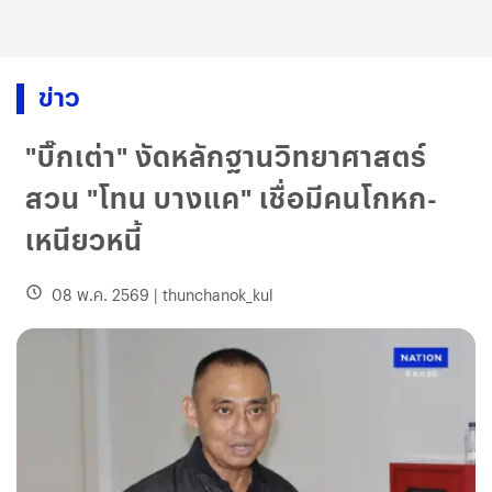
ข่าว
"บิ๊กเต่า" งัดหลักฐานวิทยาศาสตร์
สวน "โทน บางแค" เชื่อมีคนโกหก-
เหนียวหนี้
08 พ.ค. 2569
|
thunchanok_kul