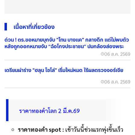
เนื้อหาที่เกี่ยวข้อง
ด่วน ! ตร.ขอหมายบุกจับ "โทน บางแค" กลางดึก แต่ไม่พบตัว
หลังถูกออกหมายจับ “ฉ้อโกงประชาชน” ปมกล้องส่องพระ
06 ส.ค. 2569
เตรียมผ่าร่าง "ฮลุน โซโล่" เริ่มใหม่หมด ไร้ผลตรวจจอร์เจีย
06 ส.ค. 2569
ราคาทองคำโลก 2 มี.ค.69
ราคาทองคำ spot :
เช้าวันนี้ช่วงแรกพุ่งขึ้นเร็ว