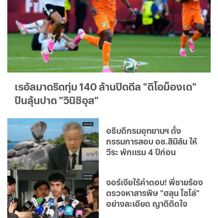
เรอัลมาดริดทุ่ม 140 ล้านปิดดีล "ดิโอม็องเด"
ปืนลุ้นปาด "วินิซิอุส"
อธิบดีกรมอุทยานฯ ตั้ง
กรรมการสอบ อช.สิมิลัน ให้
วีระ พักแรม 4 ปีก่อน
จอร์เจียไร้คำตอบ! พี่ชายร้อง
ตรวจหาสารพิษ "ฮลุน โซโล่"
อย่างละเอียด ญาติติดใจ