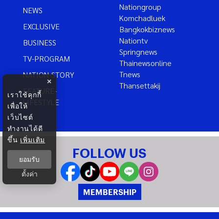
Nationgroup
NEWS
Komchadluek
EXCLUSIVE
Bangkokbiznews
Nationtv
BUSINESS
Springnews
TV-PROGRAM
Thainewsonline
Tnews
NATION-STORY
×
Thansettakij
FEATURE-
เราใช้คุกกี้
LIFESTYLE
เพื่อให้
เว็บไซต์
ทำงานได้ดี
ขึ้น
เพิ่มเติม
FOLLOW US
ยอมรับ
ตั้งค่า
MEMBERSHIP