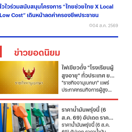
ไวไวร่วมสนับสนุนโครงการ “ไทยช่วยไทย X Local
Low Cost” เดินหน้าลดค่าครองชีพประชาชน
04 ส.ค. 2569
ข่าวยอดนิยม
ไฟเขียวตั้ง "โรงเรียนผู้
สูงอายุ" ทั่วประเทศ ยก
"ราชกิจจานุเบกษา" แพร่
ระดับคุณภาพชีวิต เช็ก
ประกาศกรมกิจการผู้สูง
เงื่อนไข
อายุ เปิดเกณฑ์จัดตั้ง
"โรงเรียนผู้สูงอายุ" มุ่งขับ
ราคาน้ำมันพรุ่งนี้ (6
เคลื่อนสังคมสูงวัยอย่างมี
ส.ค. 69) อัปเดต ราคา
คุณค่า หนุนพัฒนา
ราคาน้ำมันพรุ่งนี้ (6 ส.ค.
ศักยภาพ-เรียนรู้ตลอดชีวิต
น้ำมันล่าสุด จากปั๊ม
69) อัปเดต ราคาน้ำมัน