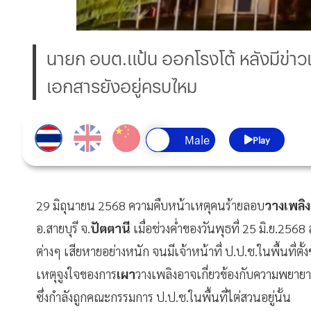
นายก อบต.แป้น ออกโรงโต้ หลังมีข่า
เอกสารยังอยู่ครบไหม
Play
29 มิถุนายน 2568 ความคืบหน้าเหตุคนร้ายลอบ
วางเพลิง
อ.สายบุรี จ.
ปัตตานี
เมื่อช่วงค่ำของวันพุธที่ 25 มิ.ย.2
ต่างๆ เสียหายอย่างหนัก จนมีเจ้าหน้าที่ ป.ป.ช.ในพื้นที่ตั
เหตุจูงใจของการ
เผา
วางเพลิงอาจเกี่ยวข้องกับความพยา
ซึ่งกำลังถูกคณะกรรมการ ป.ป.ช.ในพื้นที่ไต่สวนอยู่นั้น