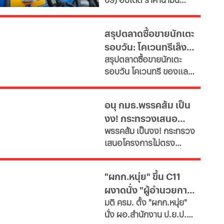
เผยช่องทางยื่นคำขอทั้ง
ใหญ่
ล่าสุด จากสถานีบริการ
กทม.-ต่างจังหวัด พบ
ขนาดใหญ่ มีทั้งราคาน้ำมัน
ฝ่าฝืนเกณฑ์เสี่ยงถูกสั่ง
สรุปตลาดซื้อขายนักเตะ
ดีเซล เบนซิน และ แก๊สโซ
เพิกถอน
รอบวัน: โคเวนทรีเล็ง
ฮอล์
สรุปตลาดซื้อขายนักเตะ
"มูดริก" สาลิกาปัดปืน
รอบวัน โคเวนทรี ของแลม
ซื้อ "กิมาไรส์"
พาร์ดจ่อยื่นยืม "มูดริก"
ด้านสาลิกาดงปัดข้อเสนอ
อนุ กมธ.พรรคส้ม เป็น
แรกจาก อาร์เซนอล ในการ
งง! กระทรวงเสนอ
ล่าตัว "กิมาไรส์" ขณะที่ โค
พรรคส้ม เป็นงง! กระทรวง
โม่ ปิดดีล "ชาโลบาห์"
โครงการไม่ตรงภารกิจ
เสนอโครงการไม่ตรง
ภารกิจ ก.พลังงาน ชงซื้อ
เครื่องอบกล้วยตาก-
"ผกก.หนุ่ย" ขึ้น C11
สปก.ซื้อเครื่องทำลูกชิ้น-
ผงาดนั่ง "ผู้อำนวยการ
ตัดตะไคร้ - แฉ! รองปลัด
มติ ครม. ตั้ง "ผกก.หนุ่ย"
มท.ตบโต๊ะไม่พอใจขอ
ป.ย.ป."
นั่ง ผอ.สำนักงาน ป.ย.ป.
เอกสารเพิ่ม