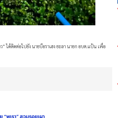
ว” ได้ติดต่อไปยัง นายบือราเฮง ยะลา นายก อบต.แป้น เพื่อ
งสัย “พูเรา” สวมรอยเผา