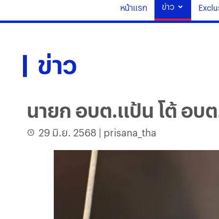
ข่าว
หน้าแรก
Exclu
ข่าว
นายก อบต.แป้น โต้ อบต
29 มิ.ย. 2568
|
prisana_tha