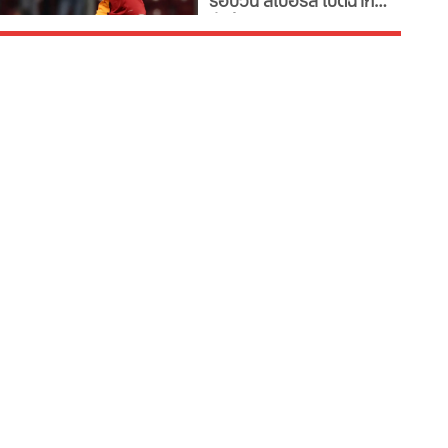
รอบวัน สเปอร์ส เปิดฉาก
ยื่นซื้อ วิคเตอร์ โอซิมเฮน
ส่วนตราหมีเล็ง แจ็ค กรีลิช
เสริมทัพ ขณะที่เสือใต้
ประกาศลอยแพ 3 แข้ง