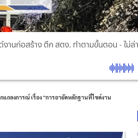
ด์งานก่อสร้าง ตึก สตง. ทำตามขั้นตอน - ไม่ล่
แถลงการณ์ เรื่อง "การอายัดหลักฐานที่ไซด์งาน