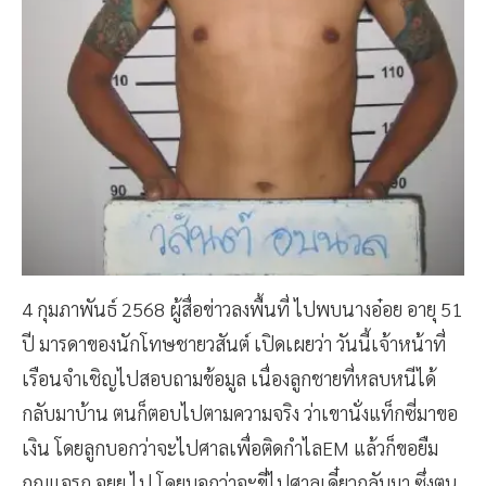
4 กุมภาพันธ์ 2568 ผู้สื่อข่าวลงพื้นที่ ไปพบนางอ๋อย อายุ 51
ปี มารดาของนักโทษชายวสันต์ เปิดเผยว่า วันนี้เจ้าหน้าที่
เรือนจำเชิญไปสอบถามข้อมูล เนื่องลูกชายที่หลบหนีได้
กลับมาบ้าน ตนก็ตอบไปตามความจริง ว่าเขานั่งแท็กซี่มาขอ
เงิน โดยลูกบอกว่าจะไปศาลเพื่อติดกำไลEM แล้วก็ขอยืม
กุญแจรถ จยย.ไป โดยบอกว่าจะขี่ไปศาลเดี๋ยวกลับมา ซึ่งตน