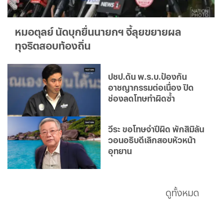
หมอตุลย์ นัดบุกยื่นนายกฯ จี้ลุยขยายผล
ทุจริตสอบท้องถิ่น
ปชป.ดัน พ.ร.บ.ป้องกัน
อาชญากรรมต่อเนื่อง ปิด
ช่องลดโทษทำผิดซ้ำ
วีระ ขอโทษจำปีผิด พักสิมิลัน
วอนอธิบดีเลิกสอบหัวหน้า
อุทยาน
ดูทั้งหมด