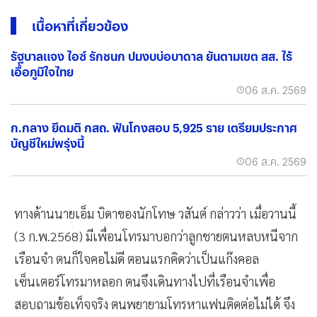
เนื้อหาที่เกี่ยวข้อง
รัฐบาลแจง ไอซ์ รักชนก ปมงบบ่อบาดาล ยันตามเขต สส. ไร้
เอื้อภูมิใจไทย
06 ส.ค. 2569
ก.กลาง ยึดมติ กสถ. ฟันโกงสอบ 5,925 ราย เตรียมประกาศ
บัญชีใหม่พรุ่งนี้
06 ส.ค. 2569
ทางด้านนายเอ็ม บิดาของนักโทษ วสันต์ กล่าวว่า เมื่อวานนี้
(3 ก.พ.2568) มีเพื่อนโทรมาบอกว่าลูกชายตนหลบหนีจาก
เรือนจำ ตนก็ใจคอไม่ดี ตอนแรกคิดว่าเป็นแก๊งคอล
เซ็นเตอร์โทรมาหลอก ตนจึงเดินทางไปที่เรือนจำเพื่อ
สอบถามข้อเท็จจริง ตนพยายามโทรหาแฟนติดต่อไม่ได้ จึง