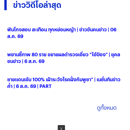
ข่าววิดีโอล่าสุด
ฟันโกงสอบ สะเทือน ทุกหย่อมหญ้า | ข่าวข้นคนข่าว | 06
ส.ค. 69
06 ส.ค. 2569
พยานชี้ภาพ 80 ราย ขยายผลตำรวจเอี่ยว "ไอ้ป๋อง" | ยุคล
ชนข่าว | 6 ส.ค. 69
06 ส.ค. 2569
ชายแดนเข้ม 100% เฝ้าระวังโรคฝั่งกัมพูชา" | เนชั่นทันข่าว
ค่ำ | 6 ส.ค. 69 | PART
06 ส.ค. 2569
ดูทั้งหมด