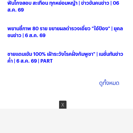
ฟันโกงสอบ สะเทือน ทุกหย่อมหญ้า | ข่าวข้นคนข่าว | 06
ส.ค. 69
06 ส.ค. 2569
พยานชี้ภาพ 80 ราย ขยายผลตำรวจเอี่ยว "ไอ้ป๋อง" | ยุคล
ชนข่าว | 6 ส.ค. 69
06 ส.ค. 2569
ชายแดนเข้ม 100% เฝ้าระวังโรคฝั่งกัมพูชา" | เนชั่นทันข่าว
ค่ำ | 6 ส.ค. 69 | PART
06 ส.ค. 2569
ดูทั้งหมด