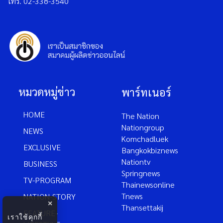
โทร. 02-338-3540
หมวดหมู่ข่าว
พาร์ทเนอร์
HOME
The Nation
Nationgroup
NEWS
Komchadluek
EXCLUSIVE
Bangkokbiznews
Nationtv
BUSINESS
Springnews
TV-PROGRAM
Thainewsonline
Tnews
NATION-STORY
×
Thansettakij
FEATURE-
เราใช้คุกกี้