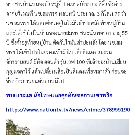
จากชาวบ้านหนองบัว หมู่ที่ 1 ต.ลาดบัวขาว อ.สีคิ้ว ซึ่งห่าง
จากบริเวณที่ นช.สมพรฯ หลบหนี ประมาณ 3 กิโลเมตร ว่า
นช.สมพรฯ ได้หลบซ่อนอยู่ในไร่มันสำปะหลัง ท้ายหมู่บ้าน
และได้เข้าไปในบ้านของนายสมพร ชนะนันทอาภา อายุ 55
ปี ซึ่งตั้งอยู่ท้ายหมู่บ้าน ติดกับไร่มันสำปะหลัง โดย นช.สม
พรฯ ได้เข้าไปขโมยรองเท้าผ้าใบ เสื้อสีแเดง และรถ
จักรยานยนต์ ยี่ห้อ ฮอนด้า รุ่นเวฟ 100 ที่เจ้าของบ้านเสียบ
กุญแจคาไว้ แล้วเปลี่ยนเสื้อเป็นสีแดงเพื่อพลางตัว ก่อนจะ
ขี่รถจักรยานยนต์หลบหนีไป
พบเบาะแส นักโทษแหกคุกทัณฑสถานเขาพริก
https://www.nationtv.tv/news/crime/378955190