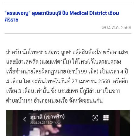
"สรรเพชญ" ลุยสถานีธนบุรี ปั้น Medical District เชื่อม
ศิริราช
04 ส.ค. 2569
สำหรับ นักโทษชายสมพร ถูกศาลตัดสินต้องโทษข้อหาเสพ
และมียาเสพติด (แอมเฟตามีน) ให้โทษไว้ในครอบครอง
เพื่อจำหน่ายโดยผิดกฎหมาย (ยาบ้า 99 เม็ด) เป็นเวลา 4 ปี
4 เดือน โดยจะพ้นโทษในวันที่ 27 เมษายน 2568 หรืออีก
เพียง 3 เดือนเท่านั้น ซึ่ง นช.สมพร มีภูมิลำเนาเป็นชาว
ตำบลบ้านกง อำเภอหนองเรือ จังหวัดขอนแก่น