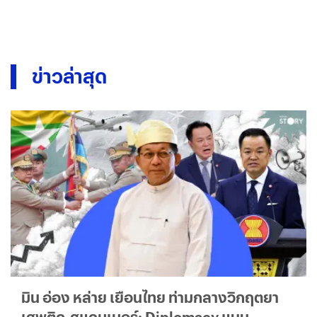
ข่าวล่าสุด
มิน อ่อง หล่าย เยือนไทย ท่ามกลางวิกฤตยา
เสพติด-สแกมเมอร์: Diplomacy แบบ