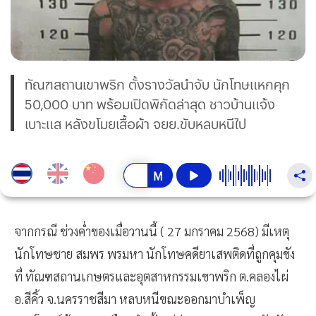
ทัณฑสถานเขาพริก ตั้งรางวัลนำจับ นักโทษแหกคุก
50,000 บาท พร้อมเปิดพิกัดล่าสุด ชาวบ้านแจ้ง
เบาะแส หลังขโมยเสื้อผ้า จยย.ขับหลบหนีไป
จากกรณี ช่วงค่ำของเมื่อวานนี้ ( 27 มกราคม 2568) มีเหตุ
นักโทษชาย สมพร พรมหา นักโทษคดียาเสพติดที่ถูกคุมขัง
ที่ ทัณฑสถานเกษตรและอุตสาหกรรมเขาพริก ต.คลองไผ่
อ.สีคิ้ว จ.นครราชสีมา หลบหนีขณะออกมาบำเพ็ญ