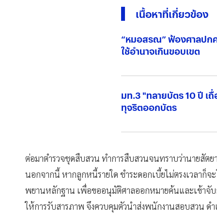
เนื้อหาที่เกี่ยวข้อง
“หมอสรณ” ฟ้องศาลปกค
ใช้อำนาจเกินขอบเขต
มท.3 "ทลายบัตร 10 ปี เถื
ทุจริตออกบัตร
ต่อมาตำรวจชุดสืบสวน ทำการสืบสวนจนทราบว่านายสัตยา 
นอกจากนี้ หากลูกหนี้รายใด ชำระดอกเบี้ยไม่ตรงเวลาก็
พยานหลักฐาน เพื่อขออนุมัติศาลออกหมายค้นและเข้าจับกุมต
ให้การรับสารภาพ จึงควบคุมตัวนำส่งพนักงานสอบสวน ด