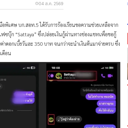
04 ส.ค. 2569
องมือพิเศษ บก.สอท.5 ได้รับการร้องเรียนขอความช่วยเหลือจาก
เฟซบุ๊ก “Sattaya” ซึ่งปล่อยเงินกู้ผ่านทางช่องแชทเพื่อขอกู้
่ายค่าดอกเบี้ยวันละ 350 บาท จนกว่าจะนำเงินต้นมาจ่ายครบ ซึ่ง
อเดือน