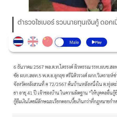
ตำรวจไซเบอร์ รวบนายทุนเงินกู้ ดอกเ
Play
6 ธันวาคม 2567 พล.ต.ท.ไตรรงค์ ผิวพรรณ รรท.ผบช.สอท. สั
ชัย ผบก.สอท.5 พ.ต.อ.อุกฤช ศรีนิติวรวงศ์ ผกก.วิเคราะห
จังหวัดหลังสวนที่ ค 72/2567 ค้นบ้านหลังหนึ่งใน ต.ทุ่งตะ
ยา อายุ 41 ปี เจ้าของบ้าน ในความผิดฐาน “ให้บุคคลอื่น
กู้ยืมเงินโดยมีลักษณะเรียกดอกเบี้ยเกินกว่าที่กฎหมายกำ