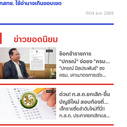
กสทช. ใช้อำนาจเกินขอบเขต
04 ส.ค. 2569
ข่าวยอดนิยม
ช็อกข้าราชการ
"ปกรณ์" จ่อชง "ครม."
​"ปกรณ์ นิลประพันธ์" ชง
รื้อใหญ่กำลังคนภาครัฐ
ครม. เคาะมาตรการเร่ง
เช็ก 11 สายงานจะหาย
ด่วน ปฏิรูประบบบริหาร
ไป
จัดการกำลังคนภาครัฐ สั่ง
ด่วน! ก.ส.ถ.ยกเลิก-ขึ้น
ทุกกระทรวง "ตรึงกำลัง
บัญชีใหม่ สอบท้องถิ่น
ใหม่-ยุบเลิกตำแหน่งว่าง
เช็กรายชื่อลำดับใหม่ที่นี่!!
และสายงานสนับสนุนไม่
2568 ทุกภาค
ก.ส.ถ. ประกาศยกเลิกและ
จำเป็น" ตั้งเป้าลดขนาด
ขึ้นบัญชีใหม่ สอบท้องถิ่น
ข้าราชการลงอย่างน้อย