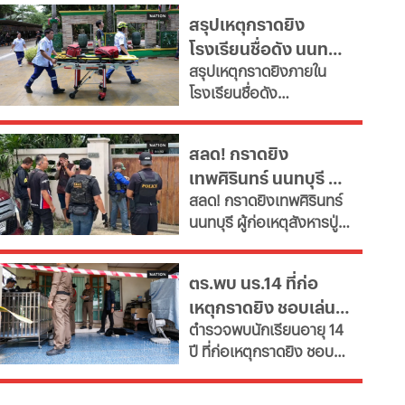
2568 ครบทุกภาค หลังพบ
15% ภายในปี 2572 หลังงบ
สรุปเหตุกราดยิง
ข้อผิดพลาดทางกฎหมาย
รายจ่ายบุคลากรพุ่งทะยาน
โรงเรียนชื่อดัง นนทบุรี
ดึงคนไม่ผ่านเกณฑ์สอบ
กระทบเงินลงทุนโครงสร้าง
สรุปเหตุกราดยิงภายใน
ภาค ค
ล่าสุด ผู้ก่อเหตุเสียชีวิต
พื้นฐานและการพัฒนา
โรงเรียนชื่อดัง
ประเทศ เผย 11 สายงานจะ
แล้ว
อ.บางกรวย จ.นนทบุรี
หายไป เช็กที่นี่
ล่าสุด ผู้ก่อเหตุเสียชีวิต
สลด! กราดยิง
แล้ว ขณะที่ยอดผู้เสียชีวิต
เทพศิรินทร์ นนทบุรี ดับ
พุ่งเป็น 7 ราย บาดเจ็บกว่า
สลด! กราดยิงเทพศิรินทร์
15 ราย
7 พบยิงปู่ย่าก่อนบุก
นนทบุรี ผู้ก่อเหตุสังหารปู่
โรงเรียน
กับย่าเสียชีวิตภายในบ้าน
ก่อนพกอาวุธและกระสุนมา
ตร.พบ นร.14 ที่ก่อ
ก่อเหตุที่โรงเรียน
เหตุกราดยิง ชอบเล่น
ตำรวจพบนักเรียนอายุ 14
เกมรุนแรง และศึกษาที่
ปี ที่ก่อเหตุกราดยิง ชอบ
สหรัฐ
เล่นเกม และเคยมีการค้นหา
เกมที่มีลักษณะใช้ความ