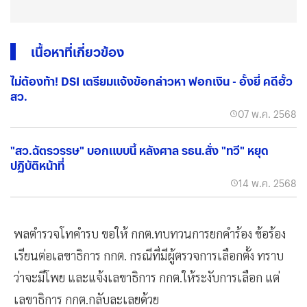
เนื้อหาที่เกี่ยวข้อง
ไม่ต้องท้า! DSI เตรียมแจ้งข้อกล่าวหา ฟอกเงิน - อั้งยี่ คดีฮั้ว
สว.
07 พ.ค. 2568
"สว.ฉัตรวรรษ" บอกแบบนี้ หลังศาล รธน.สั่ง "ทวี" หยุด
ปฏิบัติหน้าที่
14 พ.ค. 2568
พลตำรวจโทคำรบ ขอให้ กกต.ทบทวนการยกคำร้อง ข้อร้อง
เรียนต่อเลขาธิการ กกต. กรณีที่มีผู้ตรวจการเลือกตั้ง ทราบ
ว่าจะมีโพย และแจ้งเลขาธิการ กกต.ให้ระงับการเลือก แต่
เลขาธิการ กกต.กลับละเลยด้วย