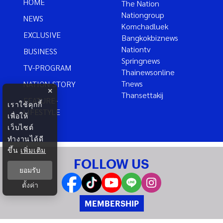
HOME
The Nation
Nationgroup
NEWS
Komchadluek
EXCLUSIVE
Bangkokbiznews
Nationtv
BUSINESS
Springnews
TV-PROGRAM
Thainewsonline
Tnews
NATION-STORY
×
Thansettakij
FEATURE-
เราใช้คุกกี้
LIFESTYLE
เพื่อให้
เว็บไซต์
ทำงานได้ดี
ขึ้น
เพิ่มเติม
FOLLOW US
ยอมรับ
ตั้งค่า
MEMBERSHIP