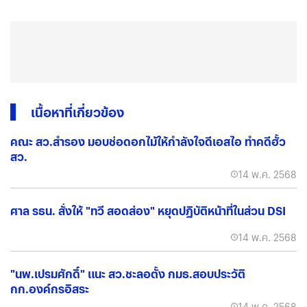
เนื้อหาที่เกี่ยวข้อง
คณะ สว.สำรอง มอบช่อดอกไม้ให้กำลังใจดีเอสไอ ทำคดีฮั้ว
สว.
14 พ.ค. 2568
ศาล รธน. สั่งให้ "ทวี สอดส่อง" หยุดปฏิบัติหน้าที่ในส่วน DSI
14 พ.ค. 2568
"นพ.เปรมศักดิ์" แนะ สว.ชะลอตั้ง กมธ.สอบประวัติ
กก.องค์กรอิสระ
14 พ.ค. 2568