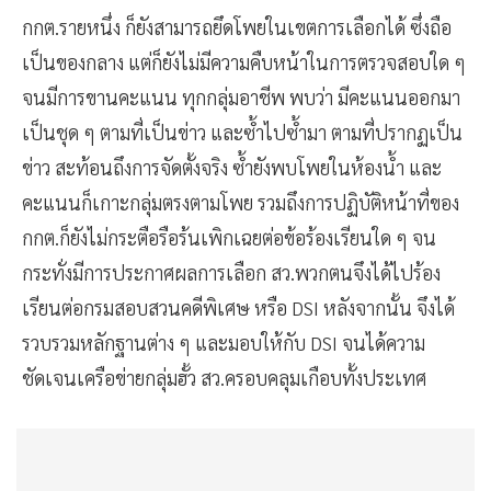
กกต.รายหนึ่ง ก็ยังสามารถยึดโพยในเขตการเลือกได้ ซึ่งถือ
เป็นของกลาง แต่ก็ยังไม่มีความคืบหน้าในการตรวจสอบใด ๆ
จนมีการขานคะแนน ทุกกลุ่มอาชีพ พบว่า มีคะแนนออกมา
เป็นชุด ๆ ตามที่เป็นข่าว และซ้ำไปซ้ำมา ตามที่ปรากฏเป็น
ข่าว สะท้อนถึงการจัดตั้งจริง ซ้ำยังพบโพยในห้องน้ำ และ
คะแนนก็เกาะกลุ่มตรงตามโพย รวมถึงการปฏิบัติหน้าที่ของ
กกต.ก็ยังไม่กระตือรือร้นเพิกเฉยต่อข้อร้องเรียนใด ๆ จน
กระทั่งมีการประกาศผลการเลือก สว.พวกตนจึงได้ไปร้อง
เรียนต่อกรมสอบสวนคดีพิเศษ หรือ DSI หลังจากนั้น จึงได้
รวบรวมหลักฐานต่าง ๆ และมอบให้กับ DSI จนได้ความ
ชัดเจนเครือข่ายกลุ่มฮั้ว สว.ครอบคลุมเกือบทั้งประเทศ