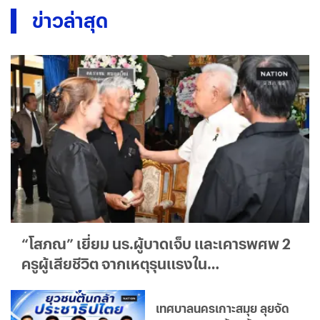
ข่าวล่าสุด
“โสภณ” เยี่ยม นร.ผู้บาดเจ็บ และเคารพศพ 2
ครูผู้เสียชีวิต จากเหตุรุนแรงใน
รร.เทพศิรินทร์ นนทบุรี
เทศบาลนครเกาะสมุย ลุยจัด