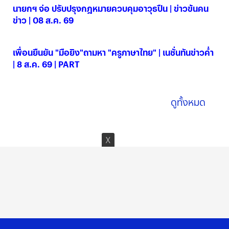
นายกฯ จ่อ ปรับปรุงกฎหมายควบคุมอาวุธปืน | ข่าวข้นคน
ข่าว | 08 ส.ค. 69
08 ส.ค. 2569
เพื่อนยืนยัน "มือยิง"ถามหา "ครูภาษาไทย" | เนชั่นทันข่าวค่ำ
| 8 ส.ค. 69 | PART
08 ส.ค. 2569
ดูทั้งหมด