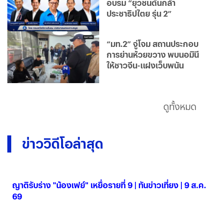
อบรม “ยุวชนต้นกล้า
ประชาธิปไตย รุ่น 2”
“มท.2” จู่โจม สถานประกอบ
การย่านห้วยขวาง พบนอมินี
ให้ชาวจีน-แฝงเว็บพนัน
ดูทั้งหมด
ข่าววิดีโอล่าสุด
ญาติรับร่าง "น้องเฟย์" เหยื่อรายที่ 9 | ทันข่าวเที่ยง | 9 ส.ค.
69
09 ส.ค. 2569