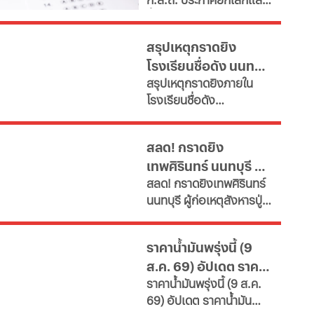
จำเป็น" ตั้งเป้าลดขนาด
ขึ้นบัญชีใหม่ สอบท้องถิ่น
ข้าราชการลงอย่างน้อย
2568 ครบทุกภาค หลังพบ
15% ภายในปี 2572 หลังงบ
สรุปเหตุกราดยิง
ข้อผิดพลาดทางกฎหมาย
รายจ่ายบุคลากรพุ่งทะยาน
โรงเรียนชื่อดัง นนทบุรี
ดึงคนไม่ผ่านเกณฑ์สอบ
กระทบเงินลงทุนโครงสร้าง
สรุปเหตุกราดยิงภายใน
ภาค ค
ล่าสุด ผู้ก่อเหตุเสียชีวิต
พื้นฐานและการพัฒนา
โรงเรียนชื่อดัง
ประเทศ เผย 11 สายงานจะ
แล้ว
อ.บางกรวย จ.นนทบุรี
หายไป เช็กที่นี่
ล่าสุด ผู้ก่อเหตุเสียชีวิต
สลด! กราดยิง
แล้ว ขณะที่ยอดผู้เสียชีวิต
เทพศิรินทร์ นนทบุรี ดับ
พุ่งเป็น 7 ราย บาดเจ็บกว่า
สลด! กราดยิงเทพศิรินทร์
15 ราย
7 พบยิงปู่ย่าก่อนบุก
นนทบุรี ผู้ก่อเหตุสังหารปู่
โรงเรียน
กับย่าเสียชีวิตภายในบ้าน
ก่อนพกอาวุธและกระสุนมา
ราคาน้ำมันพรุ่งนี้ (9
ก่อเหตุที่โรงเรียน
ส.ค. 69) อัปเดต ราคา
ราคาน้ำมันพรุ่งนี้ (9 ส.ค.
น้ำมันล่าสุด จากปั๊ม
69) อัปเดต ราคาน้ำมัน
ใหญ่