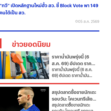
“ทวี” เปิดหลักฐานใหม่ฮั้ว สว. ชี้ Block Vote พา 149
คนได้เป็น สว.
05 ส.ค. 2569
ข่าวยอดนิยม
ราคาน้ำมันพรุ่งนี้ (6
ส.ค. 69) อัปเดต ราคา
ราคาน้ำมันพรุ่งนี้ (6 ส.ค.
น้ำมันล่าสุด จากปั๊ม
69) อัปเดต ราคาน้ำมัน
ใหญ่
ล่าสุด จากสถานีบริการ
ขนาดใหญ่ มีทั้งราคาน้ำมัน
สรุปตลาดซื้อขายนักเตะ
ดีเซล เบนซิน และ แก๊สโซ
รอบวัน: โคเวนทรีเล็ง
ฮอล์
สรุปตลาดซื้อขายนักเตะ
"มูดริก" สาลิกาปัดปืน
รอบวัน โคเวนทรี ของแลม