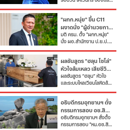
ซื้อ "กิมาไรส์"
พาร์ดจ่อยื่นยืม "มูดริก"
ด้านสาลิกาดงปัดข้อเสนอ
"ผกก.หนุ่ย" ขึ้น C11
แรกจาก อาร์เซนอล ในการ
ผงาดนั่ง "ผู้อำนวยการ
ล่าตัว "กิมาไรส์" ขณะที่ โค
มติ ครม. ตั้ง "ผกก.หนุ่ย"
โม่ ปิดดีล "ชาโลบาห์"
ป.ย.ป."
นั่ง ผอ.สำนักงาน ป.ย.ป.
เทียบเท่า "ปลัดกระทรวง"
ซี11 ท่ามกลางกระแส
ผลชันสูตร "ฮลุน โซโล่"
กมธ.งบประมาณ 2570
หัวใจล้มเหลว เสียชีวิต
เสนอยุบเลิกหน่วยงาน
ผลชันสูตร “ฮลุน” หัวใจ
เนื่องจากภารกิจซ้ำซ้อน
ยังไม่ตัดปมสารพิษ
และระบบไหลเวียนโลหิตล้ม
เหลว ยังไม่ตัดประเด็นสาร
พิษและอื่นๆ รอผลตรวจ
อธิบดีกรมอุทยานฯ ตั้ง
จาก "จอร์เจีย" เทียบเคียง
กรรมการสอบ อช.สิมิ
ญาติเตรียมรับร่างกลับ
อธิบดีกรมอุทยานฯ​ สั่งตั้ง
บำเพ็ญกุศลที่บ้านเกิด
ลัน ให้วีระ พักแรม 4 ปี
กรรมการสอบ "หน.อช.สิมิ
ก่อน