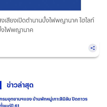
เสียงเปิดตำนานบั้งไฟพญานาค ไฮไลท์
บั้งไฟพญานาค
ข่าวล่าสุด
กรมอุทยานฯแจง บ้านพักหมู่เกาะสิมิลัน ปิดถาวร
ตั้งแต่ปี 61