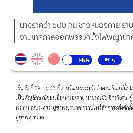
นางรำกว่า 500 คน ชาวหนองคาย รำบ
งานเทศกาลออกพรรษาบั้งไฟพญานาค ถ
Play
เย็นวันที่ 29 ก.ย.63 ที่ลานวัฒนธรรม วัดลำดวน ริมแม่น้
เป็นสัญลักษณ์ของเมืองหนองคาย นายรณชัย จิตรวิเศษ ผ
พราหมณ์บวงสรวงบูชาพญานาค กราบไหว้สักการะสิ่งศักดิ์สิ
บูชาพญานาค