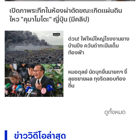
เปิดภาพระทึกในห้องผ่าตัดขณะเกิดแผ่นดิน
ไหว "คุมาโมโตะ" ญี่ปุ่น (มีคลิป)
ด่วน! ไฟไหม้ใหญ่โรงงานยาง
บ้านบึง ควันดำทะมึนเต็ม
ท้องฟ้า
หมอตุลย์ นัดบุกยื่นนายกฯ จี้
ลุยขยายผล ทุจริตสอบท้อง
ถิ่น
ดูทั้งหมด
ข่าววิดีโอล่าสุด