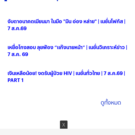
จับตาอนาคตเมียนมา ในมือ "มิน อ่อง หล่าย" | เนชั่นโฟกัส |
7 ส.ค.69
07 ส.ค. 2569
เหยื่อโกงสอบ ลุยฟ้อง “แก๊งนายหน้า” | เนชั่นวิเคราะห์ข่าว |
7 ส.ค. 69
07 ส.ค. 2569
เงินเหลือน้อย! งดรับผู้ป่วย HIV | เนชั่นทั่วไทย | 7 ส.ค.69 |
PART 1
07 ส.ค. 2569
ดูทั้งหมด