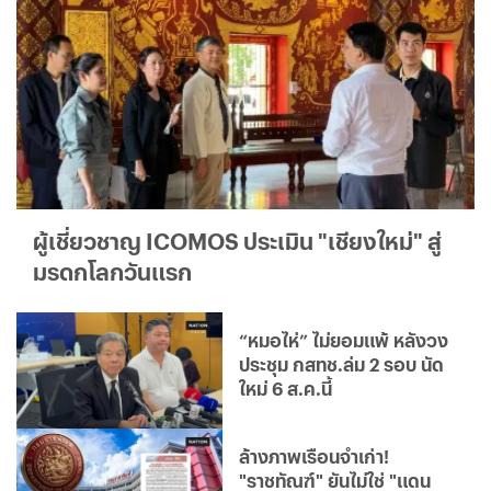
ผู้เชี่ยวชาญ ICOMOS ประเมิน "เชียงใหม่" สู่
มรดกโลกวันแรก
“หมอไห่” ไม่ยอมแพ้ หลังวง
ประชุม กสทช.ล่ม 2 รอบ นัด
ใหม่ 6 ส.ค.นี้
ล้างภาพเรือนจำเก่า!
"ราชทัณฑ์" ยันไม่ใช่ "แดน