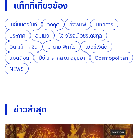
แท็กที่เกี่ยวข้อง
เนชั่นมิตรไนท์
วิกฤต
สิ่งพิมพ์
นิตยสาร
ประกาศ
อิมเมจ
โจ วิโรจน์ วชิรเดชกุล
อิน แม็กกาซีน
มาดาม ฟิกาโร่
เฮอร์เวิล์ด
แอตติจูด
ปีย์ มาลากุล ณ อยุธยา
Cosmopolitan
NEWS
ข่าวล่าสุด