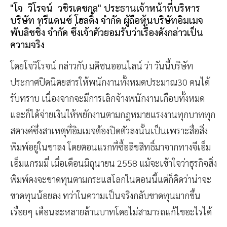
"โจ วิโรจน์ วชิรเดชกุล" ประธานเจ้าหน้าที่บริหาร
บริษัท ทรีแดนซ์ โฮลดิ้ง จำกัด ผู้ถือหุ้นบริษัทอิมเมจ
พับลิชชิ่ง จำกัด ซึ่งเจ้าตัวยอมรับว่าเรื่องดังกล่าวเป็น
ความจริง
โดยโจวิโรจน์ กล่าวกับ มติชนออนไลน์ ว่า วันนี้บริษัท
ประกาศปิดนิตยสารให้พนักงานทั้งหมดประมาณ30 คนได้
รับทราบ เนื่องจากจะมีการเลิกจ้างพนักงานเกือบทั้งหมด
และก็ได้จ่ายเงินให้พยักงานตามกฎหมายแรงงานทุกบาททุก
สตางค์ซึ่งสาเหตุที่อิมเมจต้องปิดตัวลงนั้นเป็นเพราะสื่อสิ่ง
พิมพ์อยู่ในขาลง โดยตอนแรกที่ซื้อลิขสิทธิ์มาจากทางจีเอ็ม
เอ็มแกรมมี่ เมื่อเดือนมิถุนายน 2558 แม้จะเข้าใจว่าธุรกิจสิ่ง
พิมพ์คงจะขาดทุนตามกระแสโลกในตอนนี้แต่ก็คิดว่าน่าจะ
ขาดทุนน้อยลง ทว่าในความเป็นจริงกลับขาดทุนมากขึ้น
เรื่อยๆ เดือนละหลายล้านบาทโดยไม่สามารถแก้ไขอะไรได้