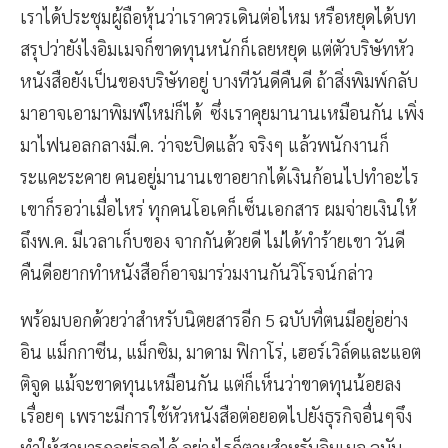
เราได้ประชุมผู้ถือหุ้นว่าเราควรเดินต่อไหม หรือหยุดได้บท
สรุปว่ายังไงอิมเมจก็ขาดทุนหนักก็เลยหยุด แต่ตัวบริษัทหัว
หนังสือยังเป็นของบริษัทอยู่ บางทีวันดีคืนดี ถ้าสิ่งพิมพ์กลับ
มาอาจเอามาพิมพ์ใหม่ก็ได้ ซึ่งเราคุยมานานเหมือนกัน เพิ่ง
มาไฟนอลกลางมี.ค. ว่าจะปิดแล้ว จริงๆ แล้วพนักงานก็
ระแคะระคาย คนอยู่มานานเขาอยากได้เงินก้อนไปทำอะไร
เขาก็รอว่าเมื่อไหร่ ทุกคนโอเคก็เซ็นเอกสาร ผมจ่ายเงินให้
ถึงพ.ค. มีเวลาเก็บของ จากกันด้วยดี ไม่ได้ทำร้ายเขา วันดี
คืนดีอยากทำหนังสือก็อาจมาร่วมงานกันวิโรจน์กล่าว
พร้อมบอกด้วยว่าสำหรับนิตยสารอีก 5 ฉบับที่ตนมีอยู่อย่าง
อิน แม็กกาซีน, แม็กซิม, มาดาม ฟิกาโร่, เฮอร์เวิล์ดและแอต
ติจูด แม้จะขาดทุนเหมือนกัน แต่ก็เห็นว่าขาดทุนน้อยลง
เรื่อยๆ เพราะมีการใช้หัวหนังสือต่อยอดไปยังธุรกิจอื่นๆจึง
ทำให้สามารถอยู่รอดได้ อย่างไรก็ตามสำหรับอิมเมจ ฉบับ