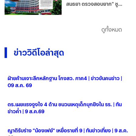
สนธยา ตรวจสอบยาก" ชู
เรือนจำยุคใหม่โปร่งใส มุ่ง
แก้ไขฟื้นฟูผู้ต้องขังคืนสู่
สังคม
ดูทั้งหมด
ข่าววิดีโอล่าสุด
ฝ่ายค้านเจาะลึกหลักฐาน โกงสว. ภาค4 | ข่าวข้นคนข่าว |
09 ส.ค. 69
09 ส.ค. 2569
ตร.เผยแรงจูงใจ 4 ด้าน ชนวนเหตุเด็กบุกยิงใน รร. | ทัน
ข่าวค่ำ | 9 ส.ค.69
09 ส.ค. 2569
ญาติรับร่าง "น้องเฟย์" เหยื่อรายที่ 9 | ทันข่าวเที่ยง | 9 ส.ค.