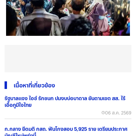
เนื้อหาที่เกี่ยวข้อง
รัฐบาลแจง ไอซ์ รักชนก ปมงบบ่อบาดาล ยันตามเขต สส. ไร้
เอื้อภูมิใจไทย
06 ส.ค. 2569
ก.กลาง ยึดมติ กสถ. ฟันโกงสอบ 5,925 ราย เตรียมประกาศ
บัญชีใหม่พรุ่งนี้