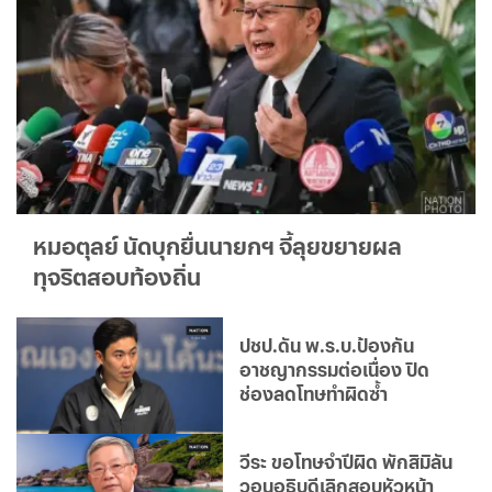
หมอตุลย์ นัดบุกยื่นนายกฯ จี้ลุยขยายผล
ทุจริตสอบท้องถิ่น
ปชป.ดัน พ.ร.บ.ป้องกัน
อาชญากรรมต่อเนื่อง ปิด
ช่องลดโทษทำผิดซ้ำ
วีระ ขอโทษจำปีผิด พักสิมิลัน
วอนอธิบดีเลิกสอบหัวหน้า