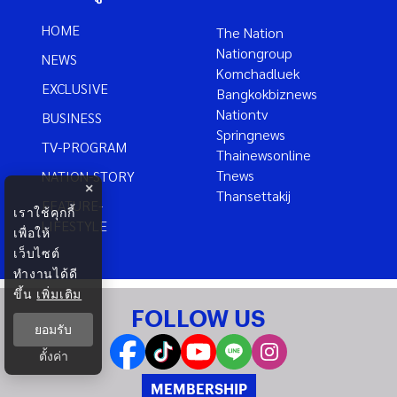
HOME
The Nation
Nationgroup
NEWS
Komchadluek
EXCLUSIVE
Bangkokbiznews
Nationtv
BUSINESS
Springnews
TV-PROGRAM
Thainewsonline
Tnews
NATION-STORY
×
Thansettakij
FEATURE-
เราใช้คุกกี้
LIFESTYLE
เพื่อให้
เว็บไซต์
ทำงานได้ดี
ขึ้น
เพิ่มเติม
FOLLOW US
ยอมรับ
ตั้งค่า
MEMBERSHIP