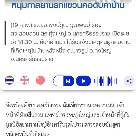
(19 ก.พ.) ร.ต.อ.พงษ์วุฒิ วุฒิพงษ์ รอง
สว.สอบสวน สภ.ทุ่งใหญ่ จ.นครศรีธรรมราช เปิดเผย
ว่า 18.30 น. คืนที่ผ่านมา ได้รับแจ้งมีเหตุคนผูกคอตาย
ที่เกิดเหตุในบ้านหลังหนึ่ง ต.บางรูป อ.ทุ่งใหญ่
จ.นครศรีธรรมราช
จึงพร้อมด้วย ร.ต.อ.รักธรรม ส้มเขียวหวาน รอง สว.สส. เจ้า
หน้าที่ฝ่ายสืบสวน แพทย์เวร รพ.ทุ่งใหญ่และเจ้าหน้าที่กู้ภัย
มูลนิธิสยามรวมใจปู่อินทร์รีบรุดไปร่วมตรวจสอบชันสูตร
พลิกศพในที่เกิดเหตุ