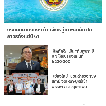
กรมอุทยานฯแจง บ้านพักหมู่เกาะสิมิลัน ปิด
ถาวรตั้งแต่ปี 61
"สีหศักดิ์" เมิน "กัมพูชา" บี้
UN ให้รับรองแผนที่
1:200,000
"เชียงใหม่" ชวนตำรวจ 159
สถานี งดเหล้า-บุหรี่เข้า
พรรษา สร้างสุขภาพดี