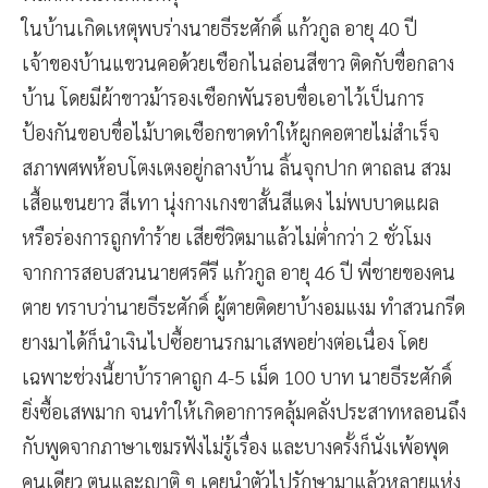
ในบ้านเกิดเหตุพบร่างนายธีระศักดิ์ แก้วกูล อายุ 40 ปี
เจ้าของบ้านแขวนคอด้วยเชือกไนล่อนสีขาว ติดกับขื่อกลาง
บ้าน โดยมีผ้าขาวม้ารองเชือกพันรอบขื่อเอาไว้เป็นการ
ป้องกันขอบขื่อไม้บาดเชือกขาดทำให้ผูกคอตายไม่สำเร็จ
สภาพศพห้อบโตงเตงอยู่กลางบ้าน ลิ้นจุกปาก ตาถลน สวม
เสื้อแขนยาว สีเทา นุ่งกางเกงขาสั้นสีแดง ไม่พบบาดแผล
หรือร่องการถูกทำร้าย เสียชีวิตมาแล้วไม่ต่ำกว่า 2 ชั่วโมง
จากการสอบสวนนายศรคีรี แก้วกูล อายุ 46 ปี พี่ชายของคน
ตาย ทราบว่านายธีระศักดิ์ ผู้ตายติดยาบ้างอมแงม ทำสวนกรีด
ยางมาได้ก็นำเงินไปซื้อยานรกมาเสพอย่างต่อเนื่อง โดย
เฉพาะช่วงนี้ยาบ้าราคาถูก 4-5 เม็ด 100 บาท นายธีระศักดิ์
ยิ่งซื้อเสพมาก จนทำให้เกิดอาการคลุ้มคลั่งประสาทหลอนถึง
กับพูดจากภาษาเขมรฟังไม่รู้เรื่อง และบางครั้งก็นั่งเพ้อพุด
คนเดียว ตนและญาติ ๆ เคยนำตัวไปรักษามาแล้วหลายแห่ง