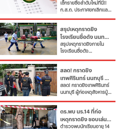
เช็กรายชื่อลำดับใหม่ที่นี่!!
และสายงานสนับสนุนไม่
2568 ทุกภาค
ก.ส.ถ. ประกาศยกเลิกและ
จำเป็น" ตั้งเป้าลดขนาด
ขึ้นบัญชีใหม่ สอบท้องถิ่น
ข้าราชการลงอย่างน้อย
2568 ครบทุกภาค หลังพบ
15% ภายในปี 2572 หลังงบ
สรุปเหตุกราดยิง
ข้อผิดพลาดทางกฎหมาย
รายจ่ายบุคลากรพุ่งทะยาน
โรงเรียนชื่อดัง นนทบุรี
ดึงคนไม่ผ่านเกณฑ์สอบ
กระทบเงินลงทุนโครงสร้าง
สรุปเหตุกราดยิงภายใน
ภาค ค
ล่าสุด ผู้ก่อเหตุเสียชีวิต
พื้นฐานและการพัฒนา
โรงเรียนชื่อดัง
ประเทศ เผย 11 สายงานจะ
แล้ว
อ.บางกรวย จ.นนทบุรี
หายไป เช็กที่นี่
ล่าสุด ผู้ก่อเหตุเสียชีวิต
สลด! กราดยิง
แล้ว ขณะที่ยอดผู้เสียชีวิต
เทพศิรินทร์ นนทบุรี ดับ
พุ่งเป็น 7 ราย บาดเจ็บกว่า
สลด! กราดยิงเทพศิรินทร์
15 ราย
7 พบยิงปู่ย่าก่อนบุก
นนทบุรี ผู้ก่อเหตุสังหารปู่
โรงเรียน
กับย่าเสียชีวิตภายในบ้าน
ก่อนพกอาวุธและกระสุนมา
ตร.พบ นร.14 ที่ก่อ
ก่อเหตุที่โรงเรียน
เหตุกราดยิง ชอบเล่น
ตำรวจพบนักเรียนอายุ 14
เกมรุนแรง และศึกษาที่