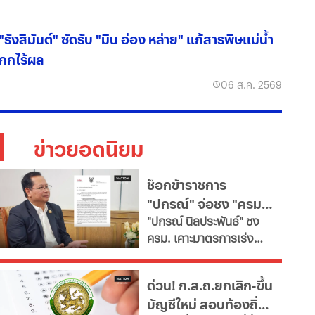
"รังสิมันต์" ซัดรับ "มิน อ่อง หล่าย" แก้สารพิษแม่น้ำ
กกไร้ผล
06 ส.ค. 2569
ข่าวยอดนิยม
ช็อกข้าราชการ
"ปกรณ์" จ่อชง "ครม."
​"ปกรณ์ นิลประพันธ์" ชง
รื้อใหญ่กำลังคนภาครัฐ
ครม. เคาะมาตรการเร่ง
เช็ก 11 สายงานจะหาย
ด่วน ปฏิรูประบบบริหาร
ไป
จัดการกำลังคนภาครัฐ สั่ง
ด่วน! ก.ส.ถ.ยกเลิก-ขึ้น
ทุกกระทรวง "ตรึงกำลัง
บัญชีใหม่ สอบท้องถิ่น
ใหม่-ยุบเลิกตำแหน่งว่าง