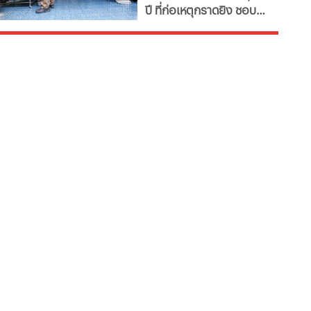
ปี ที่ก่อเหตุกราดยิง ชอบ
สหรัฐ
เล่นเกม และเคยมีการค้นหา
เกมที่มีลักษณะใช้ความ
รุนแรง นอกจากนี้ยังพบ
เคยศึกษาเหตุการณ์ยิงที่
ประเทศสหรัฐอเมริกา