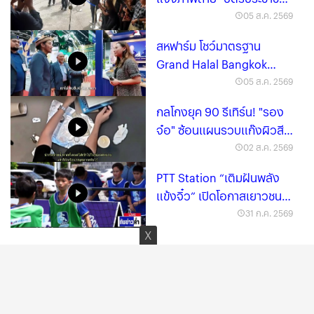
เสื้อสีส้ม" ถ่ายนานแล้ว (มี
05 ส.ค. 2569
คลิป)
สหฟาร์ม โชว์มาตรฐาน
Grand Halal Bangkok
2026 ผนึก 30 ประเทศ
05 ส.ค. 2569
กลโกงยุค 90 รีเทิร์น! "รอง
จ๋อ" ซ้อนแผนรวบแก๊งผิวสี
ต้มตุ๋น "Black Money" เสก
02 ส.ค. 2569
กระดาษเป็นดอลลาร์ (มีคลิป)
PTT Station “เติมฝันพลัง
แข้งจิ๋ว” เปิดโอกาสเยาวชน
ดวลฝีเท้าใกล้ชิดนักเตะอาชีพ
31 ก.ค. 2569