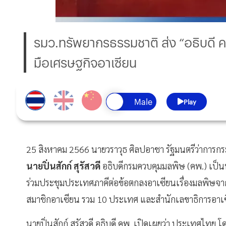
รมว.ทรัพยากรธรรมชาติ ส่ง “อธิบดี 
มือเศรษฐกิจอาเซียน
Play
25 สิงหาคม 2566 นายวราวุธ ศิลปอาชา รัฐมนตรีว่าการก
นายปิ่นสักก์ สุรัสวดี
อธิบดีกรมควบคุมมลพิษ (คพ.) เป็นห
ร่วมประชุมประเทศภาคีต่อข้อตกลงอาเซียนเรื่องมลพิษจาก
สมาชิกอาเซียน รวม 10 ประเทศ และสำนักเลขาธิการอา
นายปิ่นสักก์ สุรัสวดี อธิบดี คพ. เปิดเผยว่า ประเทศไทย