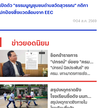
เปิดตัว "ธรรมนูญชุมชนตำบลวัดสุวรรณ" กติกา
ปกป้องสิ่งแวดล้อมจาก EEC
04 ส.ค. 2569
ข่าวยอดนิยม
ช็อกข้าราชการ
"ปกรณ์" จ่อชง "ครม."
​"ปกรณ์ นิลประพันธ์" ชง
รื้อใหญ่กำลังคนภาครัฐ
ครม. เคาะมาตรการเร่ง
เช็ก 11 สายงานจะหาย
ด่วน ปฏิรูประบบบริหาร
ไป
จัดการกำลังคนภาครัฐ สั่ง
สรุปเหตุกราดยิง
ทุกกระทรวง "ตรึงกำลัง
โรงเรียนชื่อดัง นนทบุรี
ใหม่-ยุบเลิกตำแหน่งว่าง
สรุปเหตุกราดยิงภายใน
และสายงานสนับสนุนไม่
ล่าสุด ผู้ก่อเหตุเสียชีวิต
โรงเรียนชื่อดัง