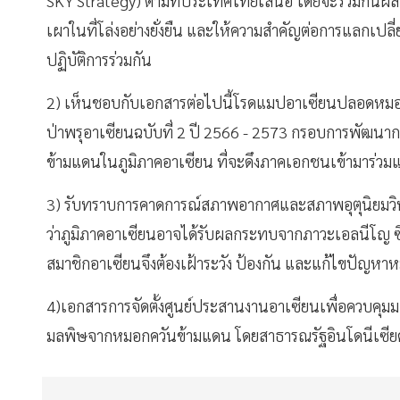
SKY Strategy) ตามที่ประเทศไทยเสนอ โดยจะร่วมกันผล
เผาในที่โล่งอย่างยั่งยืน และให้ความสำคัญต่อการแลกเปลี่
ปฏิบัติการร่วมกัน
2) เห็นชอบกับเอกสารต่อไปนี้โรดแมปอาเซียนปลอดหมอกคว
ป่าพรุอาเซียนฉบับที่ 2 ปี 2566 - 2573 กรอบการพัฒนาก
ข้ามแดนในภูมิภาคอาเซียน ที่จะดึงภาคเอกชนเข้ามาร่วมแ
3) รับทราบการคาดการณ์สภาพอากาศและสภาพอุตุนิยมวิทยา
ว่าภูมิภาคอาเซียนอาจได้รับผลกระทบจากภาวะเอลนีโญ ซึ่
สมาชิกอาเซียนจึงต้องเฝ้าระวัง ป้องกัน และแก้ไขปัญหาหม
4)เอกสารการจัดตั้งศูนย์ประสานงานอาเซียนเพื่อควบคุมม
มลพิษจากหมอกควันข้ามแดน โดยสาธารณรัฐอินโดนีเซียค