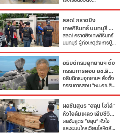
จำเป็น" ตั้งเป้าลดขนาด
แล้ว
อ.บางกรวย จ.นนทบุรี
ข้าราชการลงอย่างน้อย
ล่าสุด ผู้ก่อเหตุเสียชีวิต
15% ภายในปี 2572 หลังงบ
สลด! กราดยิง
แล้ว ขณะที่ยอดผู้เสียชีวิต
รายจ่ายบุคลากรพุ่งทะยาน
เทพศิรินทร์ นนทบุรี ดับ
พุ่งเป็น 7 ราย บาดเจ็บกว่า
กระทบเงินลงทุนโครงสร้าง
สลด! กราดยิงเทพศิรินทร์
15 ราย
7 พบยิงปู่ย่าก่อนบุก
พื้นฐานและการพัฒนา
นนทบุรี ผู้ก่อเหตุสังหารปู่
ประเทศ เผย 11 สายงานจะ
โรงเรียน
กับย่าเสียชีวิตภายในบ้าน
หายไป เช็กที่นี่
ก่อนพกอาวุธและกระสุนมา
อธิบดีกรมอุทยานฯ ตั้ง
ก่อเหตุที่โรงเรียน
กรรมการสอบ อช.สิมิ
อธิบดีกรมอุทยานฯ​ สั่งตั้ง
ลัน ให้วีระ พักแรม 4 ปี
กรรมการสอบ "หน.อช.สิมิ
ก่อน
ลัน" ปมอนุญาต "อ.วีระ"
และคณะพักแรมฝ่าฝืนประ
ผลชันสูตร "ฮลุน โซโล่"
กาศกรมฯหรือไม่
หัวใจล้มเหลว เสียชีวิต
ผลชันสูตร “ฮลุน” หัวใจ
ยังไม่ตัดปมสารพิษ
และระบบไหลเวียนโลหิตล้ม