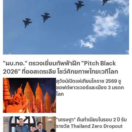
"ผบ.ทอ." ตรวจเยี่ยมทัพฟ้าฝึก "Pitch Black
2026" ที่ออสเตรเลีย โชว์ศักยภาพไทยเวทีโลก
สุวัจน์เปิดแห่เทียนโคราช 2569 ชู
ซอฟต์พาวเวอร์และเมือง 3 มรดก
โลก
"เศรษฐา" คืนทำเนียบในรอบ 2 ปี รับ
รางวัล Thailand Zero Dropout