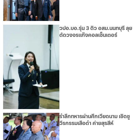
วปอ.บอ.รุ่น 3 ติว อสม.นนทบุรี ลุย
ตัดวงจรแก๊งคอลเซ็นเตอร์
รำลึกทหารผ่านศึกเวียดนาม เชิดชู
วีรกรรมเสือดำ ค่ายสุรสีห์