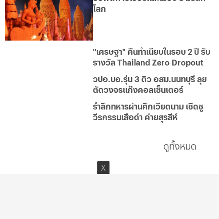
โลก
"เศรษฐา" คืนทำเนียบในรอบ 2 ปี รับ
รางวัล Thailand Zero Dropout
วปอ.บอ.รุ่น 3 ติว อสม.นนทบุรี ลุย
ตัดวงจรแก๊งคอลเซ็นเตอร์
รำลึกทหารผ่านศึกเวียดนาม เชิดชู
วีรกรรมเสือดำ ค่ายสุรสีห์
ดูทั้งหมด