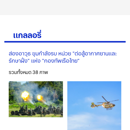
แกลลอรี่
ส่องอาวุธ ขุมกำลังรบ หน่วย "ต่อสู้อากาศยานและ
รักษาฝั่ง" แห่ง "กองทัพเรือไทย"
รวมทั้งหมด
38
ภาพ