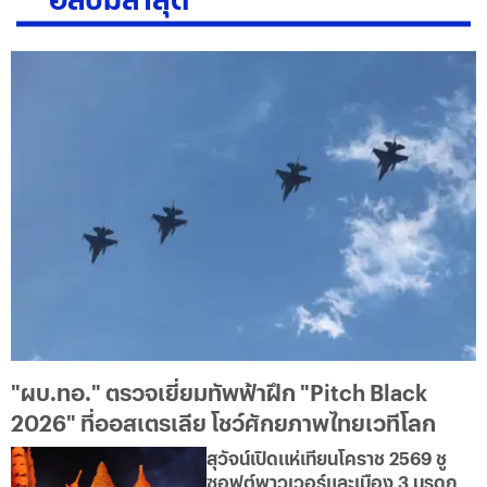
"ผบ.ทอ." ตรวจเยี่ยมทัพฟ้าฝึก "Pitch Black
2026" ที่ออสเตรเลีย โชว์ศักยภาพไทยเวทีโลก
สุวัจน์เปิดแห่เทียนโคราช 2569 ชู
ซอฟต์พาวเวอร์และเมือง 3 มรดก