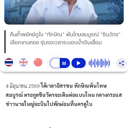
คืนถ้ำพยัคฆ์ดูไบ “ทักษิณ” พ้นโทษสมบูรณ์ “ชินวัตร”
เลือกเกมถอย ซุ่มรอเวลาระบอบน้ำเงินเสื่อม
4 มิถุนายน 2569
ได้เวลาอิสรชน ทักษิณพ้นโทษ
สมบูรณ์ ตระกูลชินวัตรจะเดินต่อแบบไหน กลางกระแส
ข่าวนายใหญ่จะบินไปพักผ่อนที่นครดูไบ