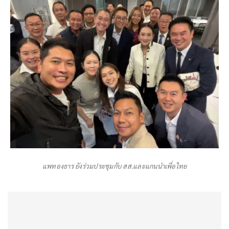
แพทองธาร ยังร่วมประชุมกับ สส.และแกนนำเพื่อไทย