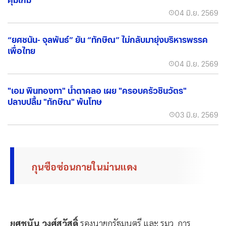
04 มิ.ย. 2569
“ยศชนัน- จุลพันธ์” ยัน “ทักษิณ” ไม่กลับมายุ่งบริหารพรรค
เพื่อไทย
04 มิ.ย. 2569
"เอม พินทองทา" น้ำตาคลอ เผย "ครอบครัวชินวัตร"
ปลาบปลื้ม "ทักษิณ" พ้นโทษ
03 มิ.ย. 2569
กุนซือซ่อนกายในม่านแดง
ยศชนัน วงศ์สวัสดิ์
รองนายกรัฐมนตรี และ รมว. การ