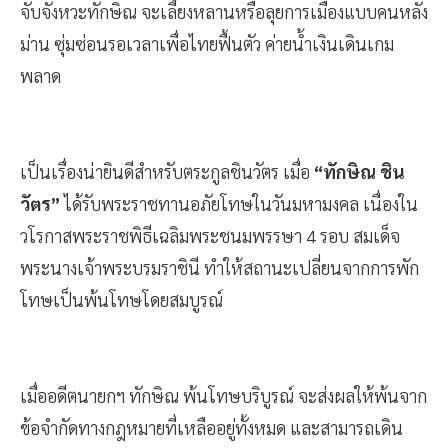
จับจังหวะทักษิณ จะเลี้ยงหลานหรือลุยการเมืองแบบคนหลัง
ม่าน ซุ่มซ่อนรอเวลาเพื่อไทยฟื้นตัว ค่ายน้ำเงินเดินเกม
พลาด
เป็นเรื่องน่ายินดีสำหรับตระกูลชินวัตร เมื่อ
“ทักษิณ ชิน
วัตร”
ได้รับพระราชทานอภัยโทษในวันมหามงคล เนื่องใน
วโรกาสพระราชพิธีเฉลิมพระชนมพรรษา 4 รอบ สมเด็จ
พระนางเจ้าพระบรมราชินี ทำให้สถานะเปลี่ยนจากการพัก
โทษเป็นพ้นโทษโดยสมบูรณ์
เมื่ออดีตนายกฯ ทักษิณ พ้นโทษบริบูรณ์ จะส่งผลให้พ้นจาก
ข้อจำกัดทางกฎหมายที่เหลืออยู่ทั้งหมด และสามารถเดิน