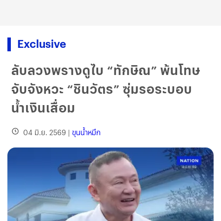
Exclusive
ลับลวงพรางดูไบ “ทักษิณ” พ้นโทษ
จับจังหวะ “ชินวัตร” ซุ่มรอระบอบ
น้ำเงินเสื่อม
04 มิ.ย. 2569
|
ขุนน้ำหมึก