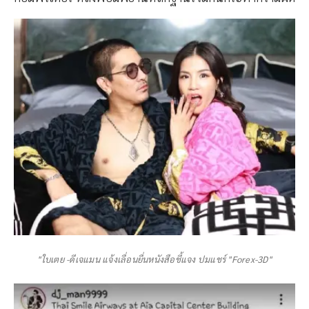
"ใบเตย -ดีเจแมน แจ้งเลื่อนยื่นหนังสือชี้แจง ปมแชร์ "Forex-3D"