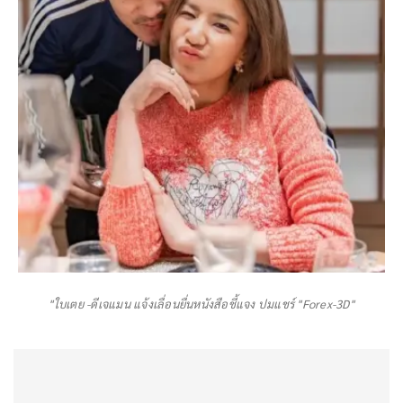
"ใบเตย -ดีเจแมน แจ้งเลื่อนยื่นหนังสือชี้แจง ปมแชร์ "Forex-3D"