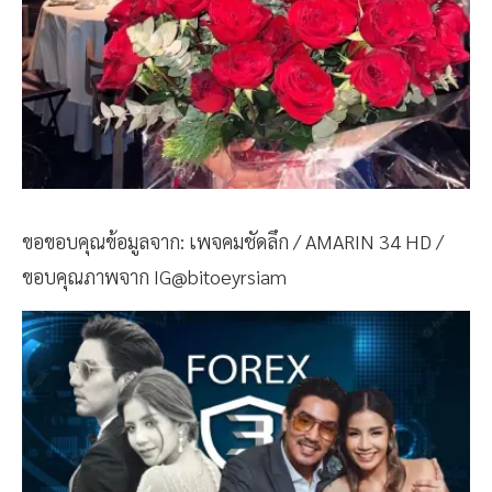
ขอขอบคุณข้อมูลจาก: เพจคมชัดลึก / AMARIN 34 HD /
ขอบคุณภาพจาก IG@bitoeyrsiam