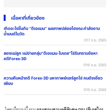
เนื้อหาที่เกี่ยวข้อง
เกิดอะไรขึ้นกับ “ดีเจแมน” เผยภาพปล่อยโฮขณะกำลังอาบ
น้ำมนต์ในวัด
17 ก.ย. 2565
สองแม่ลูก แม่ข่ายกลุ่ม“ดีเจแมน-ใบเตย”โร่รับทราบข้อหา
คดีForex-3D
16 ก.ย. 2565
ความคืบหน้าคดี Forex-3D มหากาพย์แชร์ลูกโซ่ คนดังเอี่ยว
เพียบ
15 ก.ย. 2565
โดยเมื่อวานนี้ ทาง
กรมสอบสวนคดีพิเศษ DSI (ดีเอสไอ)