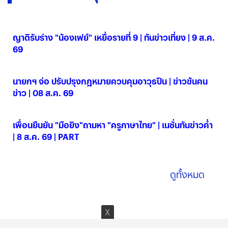
ญาติรับร่าง "น้องเฟย์" เหยื่อรายที่ 9 | ทันข่าวเที่ยง | 9 ส.ค.
69
09 ส.ค. 2569
นายกฯ จ่อ ปรับปรุงกฎหมายควบคุมอาวุธปืน | ข่าวข้นคน
ข่าว | 08 ส.ค. 69
08 ส.ค. 2569
เพื่อนยืนยัน "มือยิง"ถามหา "ครูภาษาไทย" | เนชั่นทันข่าวค่ำ
| 8 ส.ค. 69 | PART
08 ส.ค. 2569
ดูทั้งหมด