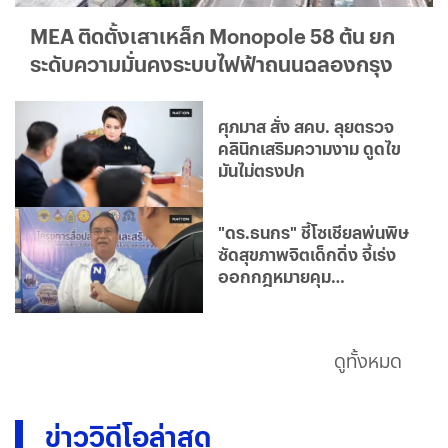
MEA ติดตั้งเสาเหล็ก Monopole 58 ต้น ยก
ระดับความมั่นคงระบบไฟฟ้าถนนฉลองกรุง
ศุภมาส สั่ง สคบ. ลุยตรวจ
คลินิกเสริมความงาม ดูดไข
มันไม่ตรงปก
"ดร.ธนกร" ชี้โซเชียลพ่นพิษ
ซัดสุขภาพจิตเด็กดิ่ง จี้เร่ง
ออกกฎหมายคุม
แพลตฟอร์ม
ดูทั้งหมด
ข่าววิดีโอล่าสุด