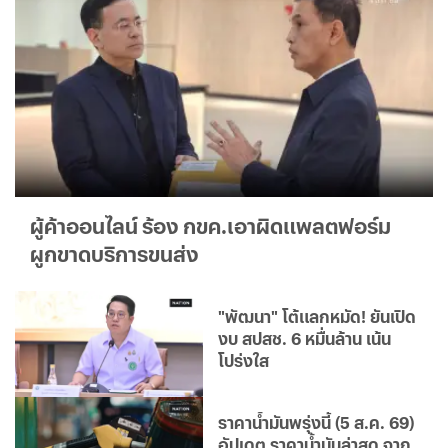
ผู้ค้าออนไลน์ ร้อง กขค.เอาผิดแพลตฟอร์ม
ผูกขาดบริการขนส่ง
"พัฒนา" โต้แลกหมัด! ยันเปิด
งบ สปสช. 6 หมื่นล้าน เน้น
โปร่งใส
ราคาน้ำมันพรุ่งนี้ (5 ส.ค. 69)
อัปเดต ราคาน้ำมันล่าสุด จาก