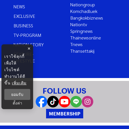
Nationgroup
NEWS
Komchadluek
EXCLUSIVE
Bangkokbiznews
Nationtv
BUSINESS
Springnews
TV-PROGRAM
Thainewsonline
Tnews
NATION-STORY
×
Thansettakij
FEATURE-
เราใช้คุกกี้
LIFESTYLE
เพื่อให้
เว็บไซต์
ทำงานได้ดี
ขึ้น
เพิ่มเติม
FOLLOW US
ยอมรับ
ตั้งค่า
MEMBERSHIP