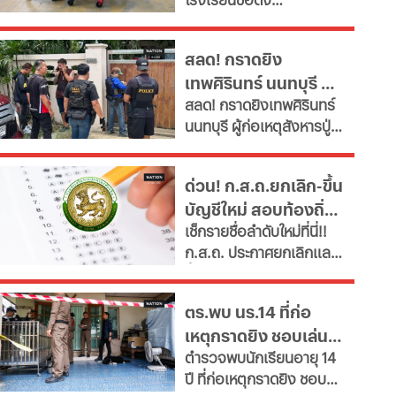
จำเป็น" ตั้งเป้าลดขนาด
แล้ว
อ.บางกรวย จ.นนทบุรี
ข้าราชการลงอย่างน้อย
ล่าสุด ผู้ก่อเหตุเสียชีวิต
15% ภายในปี 2572 หลังงบ
สลด! กราดยิง
แล้ว ขณะที่ยอดผู้เสียชีวิต
รายจ่ายบุคลากรพุ่งทะยาน
เทพศิรินทร์ นนทบุรี ดับ
พุ่งเป็น 7 ราย บาดเจ็บกว่า
กระทบเงินลงทุนโครงสร้าง
สลด! กราดยิงเทพศิรินทร์
15 ราย
7 พบยิงปู่ย่าก่อนบุก
พื้นฐานและการพัฒนา
นนทบุรี ผู้ก่อเหตุสังหารปู่
ประเทศ เผย 11 สายงานจะ
โรงเรียน
กับย่าเสียชีวิตภายในบ้าน
หายไป เช็กที่นี่
ก่อนพกอาวุธและกระสุนมา
ด่วน! ก.ส.ถ.ยกเลิก-ขึ้น
ก่อเหตุที่โรงเรียน
บัญชีใหม่ สอบท้องถิ่น
เช็กรายชื่อลำดับใหม่ที่นี่!!
2568 ทุกภาค
ก.ส.ถ. ประกาศยกเลิกและ
ขึ้นบัญชีใหม่ สอบท้องถิ่น
2568 ครบทุกภาค หลังพบ
ตร.พบ นร.14 ที่ก่อ
ข้อผิดพลาดทางกฎหมาย
เหตุกราดยิง ชอบเล่น
ดึงคนไม่ผ่านเกณฑ์สอบ
ตำรวจพบนักเรียนอายุ 14
ภาค ค
เกมรุนแรง และศึกษาที่
ปี ที่ก่อเหตุกราดยิง ชอบ
สหรัฐ