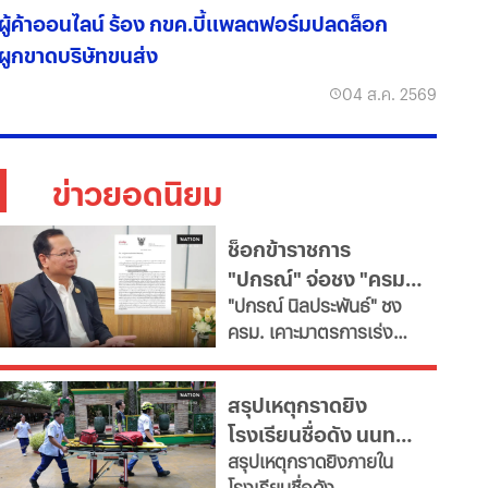
ผู้ค้าออนไลน์ ร้อง กขค.บี้แพลตฟอร์มปลดล็อก
ผูกขาดบริษัทขนส่ง
04 ส.ค. 2569
ข่าวยอดนิยม
ช็อกข้าราชการ
"ปกรณ์" จ่อชง "ครม."
​"ปกรณ์ นิลประพันธ์" ชง
รื้อใหญ่กำลังคนภาครัฐ
ครม. เคาะมาตรการเร่ง
เช็ก 11 สายงานจะหาย
ด่วน ปฏิรูประบบบริหาร
ไป
จัดการกำลังคนภาครัฐ สั่ง
สรุปเหตุกราดยิง
ทุกกระทรวง "ตรึงกำลัง
โรงเรียนชื่อดัง นนทบุรี
ใหม่-ยุบเลิกตำแหน่งว่าง
สรุปเหตุกราดยิงภายใน
และสายงานสนับสนุนไม่
ล่าสุด ผู้ก่อเหตุเสียชีวิต
โรงเรียนชื่อดัง