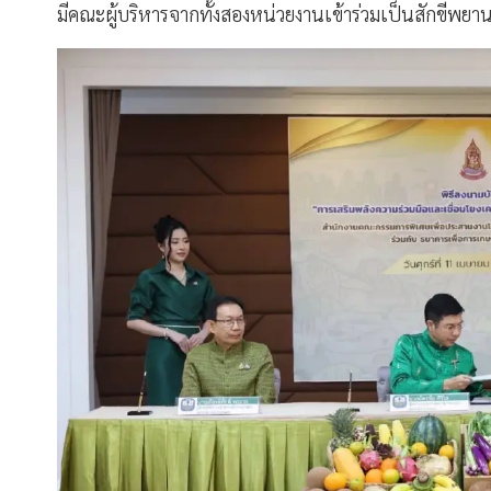
มีคณะผู้บริหารจากทั้งสองหน่วยงานเข้าร่วมเป็นสักขีพยา