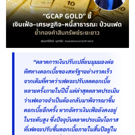
“ตลาดการเงินปรับเปลี่ยนมุมมองต่อ
ทิศทางดอกเบี้ยของสหรัฐฯอย่างรวดเร็ว
จากเดิมที่คาดว่าเฟดจะปรับลดดอกเบี้ย
หลายครั้งภายในปีนี้ แต่ล่าสุดตลาดประเมิน
ว่าเฟดอาจจำเป็นต้องกลับมาพิจารณาขึ้น
ดอกเบี้ยอีกครั้ง หากอัตราเงินเฟ้อยังคงอยู่
ในระดับสูง ซึ่งปัจจุบันตลาดประเมินโอกาส
ที่เฟดจะปรับขึ้นดอกเบี้ยภายในสิ้นปีอยู่ใน