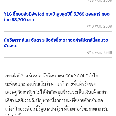
28 พ.ค. 2569
YLG ชี้ทองยังมีอัพไซด์ คงเป้าสูงสุดปีนี้ 5,769 ดอลลาร์ ทอง
ไทย 88,700 บาท
16 พ.ค. 2569
นักวิเคราะห์แนะจับตา 3 ปัจจัยชี้ชะตาทองคำสัปดาห์นี้ส่อแวว
ผันผวน
14 พ.ค. 2569
อย่างไรก็ตาม หัวหน้านักวิเคราะห์ GCAP GOLD ยังได้
สะท้อนมุมมองเพิ่มเติมว่า ความท้าทายที่แท้จริงของ
เศรษฐกิจสหรัฐฯ ไม่ได้จำกัดอยู่เพียงประเด็นเงินเฟ้ออย่าง
เดียว แต่ยังรวมถึงปัญหาหนี้สาธารณะที่ขยายตัวอย่างต่อ
เนื่อง โดยระดับหนี้รัฐบาลสหรัฐฯ ที่ถือครองโดยภาคเอกชน