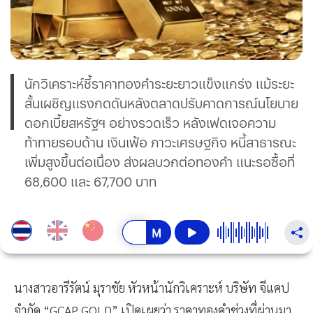
นักวิเคราะห์ชี้ราคาทองคำระยะยาวแข็งแกร่ง แม้ระยะ
สั้นเผชิญแรงกดดันหลังตลาดปรับคาดการณ์นโยบาย
ดอกเบี้ยสหรัฐฯ อย่างรวดเร็ว หลังเฟดเจอความ
ท้าทายรอบด้าน เงินเฟ้อ ภาวะเศรษฐกิจ หนี้สาธารณะ
เพิ่มสูงขึ้นต่อเนื่อง ส่งผลบวกต่อทองคำ แนะรอซื้อที่
68,600 และ 67,700 บาท
นางสาวอารีรัตน์ มุราชัย หัวหน้านักวิเคราะห์ บริษัท จีแคป
จำกัด “GCAP GOLD” เปิดเผยว่า ราคาทองคำช่วงที่ผ่านมา