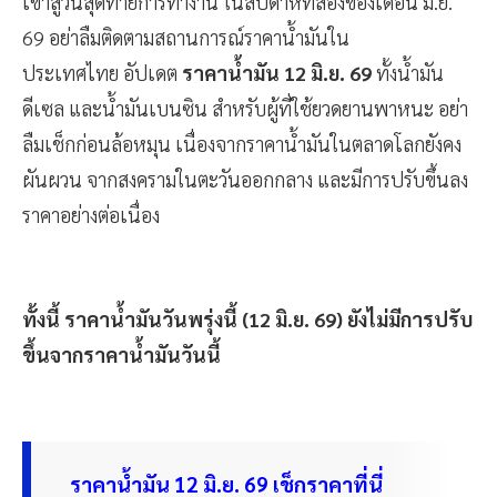
เข้าสู่วันสุดท้ายการทำงาน ในสัปดาห์ที่สองของเดือน มิ.ย.
69 อย่าลืมติดตามสถานการณ์ราคาน้ำมันใน
ประเทศไทย อัปเดต
ราคาน้ำมัน 12 มิ.ย. 69
ทั้งน้ำมัน
ดีเซล และน้ำมันเบนซิน สำหรับผู้ที่ใช้ยวดยานพาหนะ อย่า
ลืมเช็กก่อนล้อหมุน เนื่องจากราคาน้ำมันในตลาดโลกยังคง
ผันผวน จากสงครามในตะวันออกกลาง และมีการปรับขึ้นลง
ราคาอย่างต่อเนื่อง
ทั้งนี้ ราคาน้ำมันวันพรุ่งนี้ (12 มิ.ย. 69) ยังไม่มีการปรับ
ขึ้นจากราคาน้ำมันวันนี้
ราคาน้ำมัน 12 มิ.ย. 69 เช็กราคาที่นี่