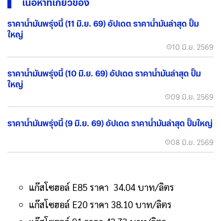
เนื้อหาที่เกี่ยวข้อง
ราคาน้ำมันพรุ่งนี้ (11 มิ.ย. 69) อัปเดต ราคาน้ำมันล่าสุด ปั๊ม
ใหญ่
10 มิ.ย. 2569
ราคาน้ำมันพรุ่งนี้ (10 มิ.ย. 69) อัปเดต ราคาน้ำมันล่าสุด ปั๊ม
ใหญ่
09 มิ.ย. 2569
ราคาน้ำมันพรุ่งนี้ (9 มิ.ย. 69) อัปเดต ราคาน้ำมันล่าสุด ปั๊มใหญ่
08 มิ.ย. 2569
แก๊สโซฮอล์ E85 ราคา 34.04 บาท/ลิตร
แก๊สโซฮอล์ E20 ราคา 38.10 บาท/ลิตร