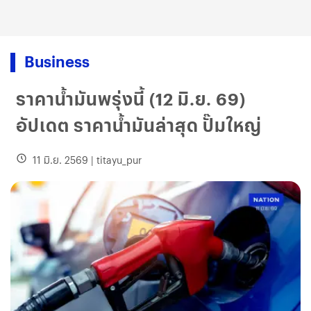
Business
ราคาน้ำมันพรุ่งนี้ (12 มิ.ย. 69)
อัปเดต ราคาน้ำมันล่าสุด ปั๊มใหญ่
11 มิ.ย. 2569
|
titayu_pur