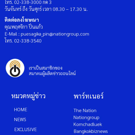
โทร. 02-338-3000 กด 3
วันจันทร์ ถึง วันศุกร์ เวลา 08.30 – 17.30 น.
ติดต่อลงโฆษณา
คุณพฤศจิกา ปิ่นแก้ว
E-Mail : puesagika_pin@nationgroup.com
โทร. 02-338-3540
หมวดหมู่ข่าว
พาร์ทเนอร์
HOME
The Nation
Nationgroup
NEWS
Komchadluek
EXCLUSIVE
Bangkokbiznews