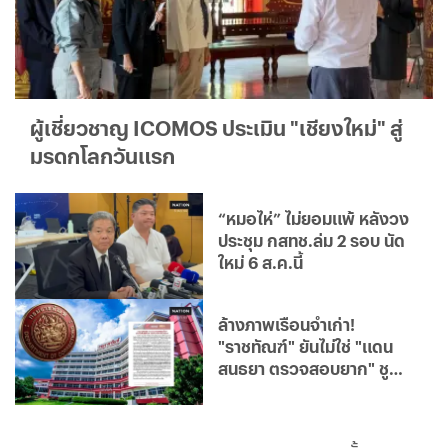
ผู้เชี่ยวชาญ ICOMOS ประเมิน "เชียงใหม่" สู่
มรดกโลกวันแรก
“หมอไห่” ไม่ยอมแพ้ หลังวง
ประชุม กสทช.ล่ม 2 รอบ นัด
ใหม่ 6 ส.ค.นี้
ล้างภาพเรือนจำเก่า!
"ราชทัณฑ์" ยันไม่ใช่ "แดน
สนธยา ตรวจสอบยาก" ชู
เรือนจำยุคใหม่โปร่งใส มุ่ง
แก้ไขฟื้นฟูผู้ต้องขังคืนสู่
สังคม